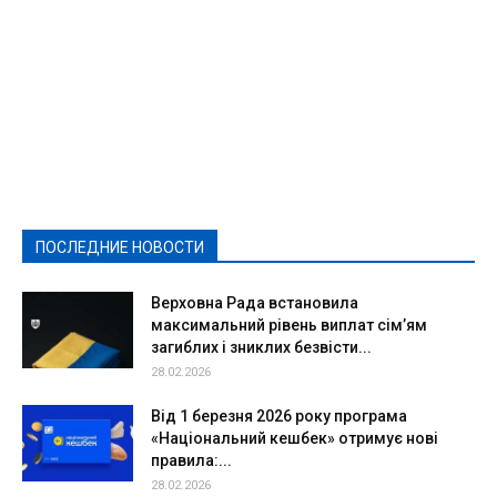
Featured
Актуально
Ваши права
Видеосюжеты
Власть
Выборы - 2021
Выборы-2020
Город
Досуг
Е-декларації
Здоровье
Конкурсы
Криминал и Происшествия
Культура
Новости
Образование
Политическая реклама
Реклама
Слово - народу
Спорт
Твори добро
Фоторепортажи
ПОСЛЕДНИЕ НОВОСТИ
Подробнее
Верховна Рада встановила
максимальний рівень виплат сім’ям
загиблих і зниклих безвісти...
28.02.2026
Від 1 березня 2026 року програма
«Національний кешбек» отримує нові
правила:...
28.02.2026