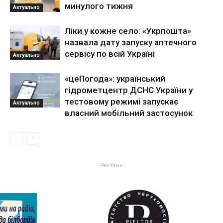
минулого тижня
Актуально
Ліки у кожне село: «Укрпошта»
назвала дату запуску аптечного
сервісу по всій Україні
Актуально
«цеПогода»: український
гідрометцентр ДСНС України у
тестовому режимі запускає
Актуально
власний мобільний застосунок
- Реклама -