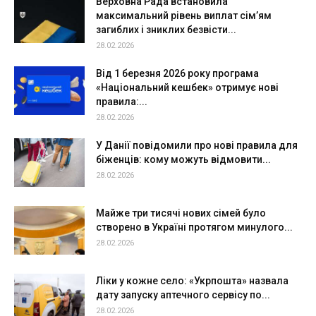
Верховна Рада встановила
максимальний рівень виплат сім’ям
загиблих і зниклих безвісти...
28.02.2026
Від 1 березня 2026 року програма
«Національний кешбек» отримує нові
правила:...
28.02.2026
У Данії повідомили про нові правила для
біженців: кому можуть відмовити...
28.02.2026
Майже три тисячі нових сімей було
створено в Україні протягом минулого...
28.02.2026
Ліки у кожне село: «Укрпошта» назвала
дату запуску аптечного сервісу по...
28.02.2026