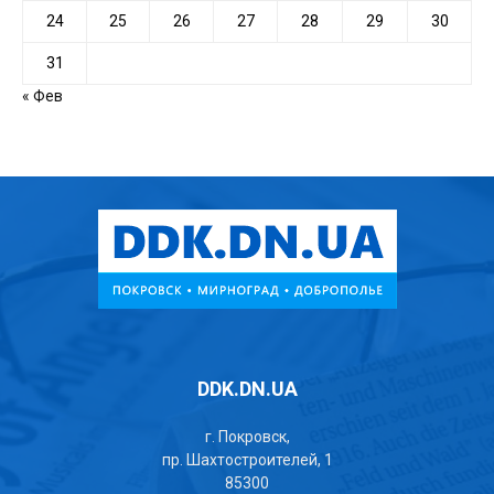
24
25
26
27
28
29
30
31
« Фев
DDK.DN.UA
г. Покровск,
пр. Шахтостроителей, 1
85300