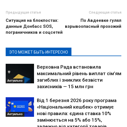
Предыдущая статья
Следующая статья
Ситуация на блокпостах:
По Авдеевке гулял
данные Донбасс SOS,
взрывоопасный прохожий
пограничников и соцсетей
ЭТО МОЖЕТ БЫТЬ ИНТЕРЕСНО
Верховна Рада встановила
максимальний рівень виплат сім’ям
загиблих і зниклих безвісти
Актуально
захисників — 15 млн грн
Від 1 березня 2026 року програма
«Національний кешбек» отримує
нові правила: єдина ставка 10%
Актуально
замінюється на 5% або 15%,
залежно від категорії товарів