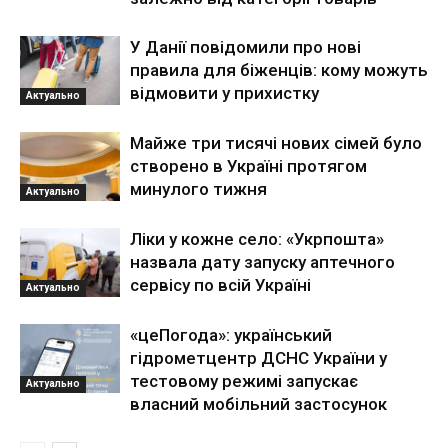
У Данії повідомили про нові
правила для біженців: кому можуть
відмовити у прихистку
Актуально
Майже три тисячі нових сімей було
створено в Україні протягом
минулого тижня
Актуально
Ліки у кожне село: «Укрпошта»
назвала дату запуску аптечного
сервісу по всій Україні
Актуально
«цеПогода»: український
гідрометцентр ДСНС України у
тестовому режимі запускає
Актуально
власний мобільний застосунок