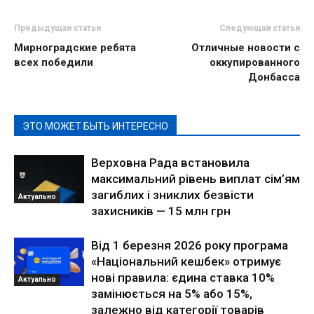
Предыдущая статья
Следующая статья
Мирноградские ребята
Отличные новости с
всех победили
оккупированного
Донбасса
ЭТО МОЖЕТ БЫТЬ ИНТЕРЕСНО
Верховна Рада встановила
максимальний рівень виплат сім’ям
загиблих і зниклих безвісти
Актуально
захисників — 15 млн грн
Від 1 березня 2026 року програма
«Національний кешбек» отримує
нові правила: єдина ставка 10%
Актуально
замінюється на 5% або 15%,
залежно від категорії товарів