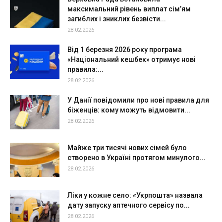
максимальний рівень виплат сім’ям
загиблих і зниклих безвісти...
28.02.2026
Від 1 березня 2026 року програма
«Національний кешбек» отримує нові
правила:...
28.02.2026
У Данії повідомили про нові правила для
біженців: кому можуть відмовити...
28.02.2026
Майже три тисячі нових сімей було
створено в Україні протягом минулого...
28.02.2026
Ліки у кожне село: «Укрпошта» назвала
дату запуску аптечного сервісу по...
28.02.2026