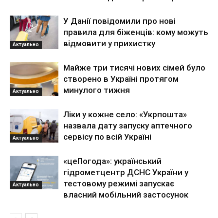
У Данії повідомили про нові
правила для біженців: кому можуть
відмовити у прихистку
Актуально
Майже три тисячі нових сімей було
створено в Україні протягом
минулого тижня
Актуально
Ліки у кожне село: «Укрпошта»
назвала дату запуску аптечного
сервісу по всій Україні
Актуально
«цеПогода»: український
гідрометцентр ДСНС України у
тестовому режимі запускає
Актуально
власний мобільний застосунок