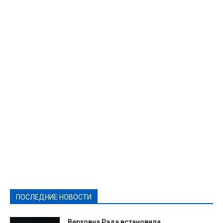
Featured
Актуально
Ваши права
Видеосюжеты
Власть
Выборы - 2021
Выборы-2020
Город
Досуг
Е-декларації
Здоровье
Конкурсы
Криминал и Происшествия
Культура
Новости
Образование
Политическая реклама
Реклама
Слово - народу
Спорт
Твори добро
Фоторепортажи
ПОСЛЕДНИЕ НОВОСТИ
Подробнее
Верховна Рада встановила