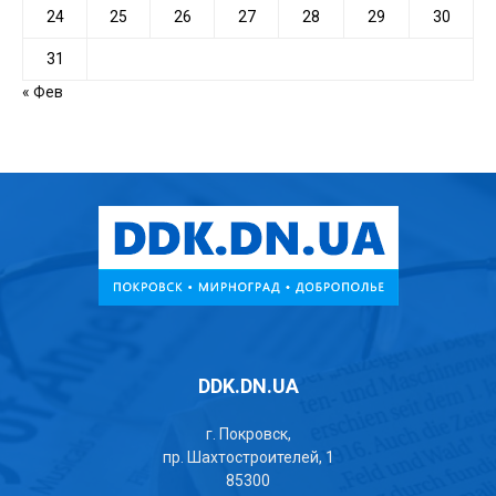
24
25
26
27
28
29
30
31
« Фев
DDK.DN.UA
г. Покровск,
пр. Шахтостроителей, 1
85300