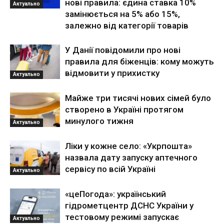
нові правила: єдина ставка 10%
Актуально
замінюється на 5% або 15%,
залежно від категорії товарів
У Данії повідомили про нові
правила для біженців: кому можуть
відмовити у прихистку
Актуально
Майже три тисячі нових сімей було
створено в Україні протягом
минулого тижня
Актуально
Ліки у кожне село: «Укрпошта»
назвала дату запуску аптечного
сервісу по всій Україні
Актуально
«цеПогода»: український
гідрометцентр ДСНС України у
тестовому режимі запускає
Актуально