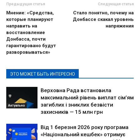
Предыдущая статья
Следующая статья
Мнение: «Средства,
Стало понятно, почему на
которые планируют
Донбассе скакал уровень
направить на
напряжения
восстановление
Донбасса, почти
гарантировано будут
разворовываться»
ЭТО МОЖЕТ БЫТЬ ИНТЕРЕСНО
Верховна Рада встановила
максимальний рівень виплат сім’ям
загиблих і зниклих безвісти
Актуально
захисників — 15 млн грн
Від 1 березня 2026 року програма
«Національний кешбек» отримує