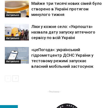
Майже три тисячі нових сімей було
створено в Україні протягом
минулого тижня
Актуально
Ліки у кожне село: «Укрпошта»
назвала дату запуску аптечного
сервісу по всій Україні
Актуально
«цеПогода»: український
гідрометцентр ДСНС України у
тестовому режимі запускає
Актуально
власний мобільний застосунок
- Реклама -