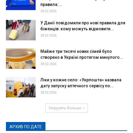
правила:...
28.02.2026
У Данії повідомили про нові правила для
біженців: кому можуть відмовити...
28.02.2026
Майже три тисячі нових сімей було
створено в Україні протягом минулого...
28.02.2026
Ліки у кожне село: «Укрпошта» назвала
дату запуску аптечного сервісу по...
28.02.2026
Загрузить больше
АРХИВ ПО ДАТЕ