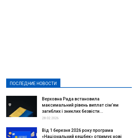
Featured
Актуально
Ваши права
Видеосюжеты
Власть
Выборы - 2021
Выборы-2020
Город
Досуг
Е-декларації
Здоровье
Конкурсы
Криминал и Происшествия
Культура
Новости
Образование
Политическая реклама
Реклама
Слово - народу
Спорт
Твори добро
Фоторепортажи
ПОСЛЕДНИЕ НОВОСТИ
Подробнее
Верховна Рада встановила
максимальний рівень виплат сім’ям
загиблих і зниклих безвісти...
28.02.2026
Від 1 березня 2026 року програма
«Національний кешбек» отримує нові