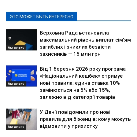
ЭТО МОЖЕТ БЫТЬ ИНТЕРЕСНО
Верховна Рада встановила
максимальний рівень виплат сім’ям
загиблих і зниклих безвісти
Актуально
захисників — 15 млн грн
Від 1 березня 2026 року програма
«Національний кешбек» отримує
нові правила: єдина ставка 10%
Актуально
замінюється на 5% або 15%,
залежно від категорії товарів
У Данії повідомили про нові
правила для біженців: кому можуть
відмовити у прихистку
Актуально