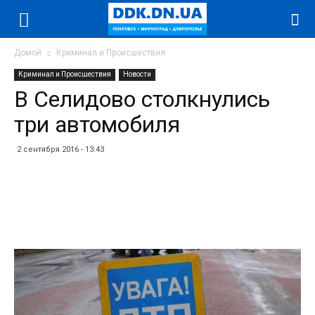
Домой
Криминал и Происшествия
Криминал и Происшествия
Новости
В Селидово столкнулись
три автомобиля
2 сентября 2016 - 13:43
Facebook
Twitter
Telegram
WhatsApp
Vibe