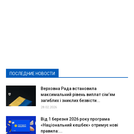
Featured
Актуально
Ваши права
Видеосюжеты
Власть
Выборы - 2021
Выборы-2020
Город
Досуг
Е-декларації
Здоровье
Конкурсы
Криминал и Происшествия
Культура
Новости
Образование
Политическая реклама
Реклама
Слово - народу
Спорт
Твори добро
Фоторепортажи
ПОСЛЕДНИЕ НОВОСТИ
Подробнее
Верховна Рада встановила
максимальний рівень виплат сім’ям
загиблих і зниклих безвісти...
28.02.2026
Від 1 березня 2026 року програма
«Національний кешбек» отримує нові
правила:...