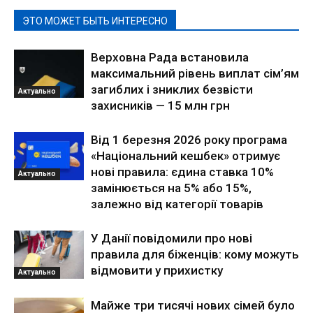
ЭТО МОЖЕТ БЫТЬ ИНТЕРЕСНО
Верховна Рада встановила
максимальний рівень виплат сім’ям
загиблих і зниклих безвісти
Актуально
захисників — 15 млн грн
Від 1 березня 2026 року програма
«Національний кешбек» отримує
нові правила: єдина ставка 10%
Актуально
замінюється на 5% або 15%,
залежно від категорії товарів
У Данії повідомили про нові
правила для біженців: кому можуть
відмовити у прихистку
Актуально
Майже три тисячі нових сімей було