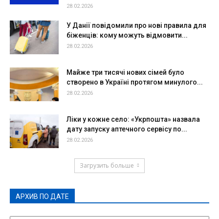
28.02.2026
У Данії повідомили про нові правила для
біженців: кому можуть відмовити...
28.02.2026
Майже три тисячі нових сімей було
створено в Україні протягом минулого...
28.02.2026
Ліки у кожне село: «Укрпошта» назвала
дату запуску аптечного сервісу по...
28.02.2026
Загрузить больше
АРХИВ ПО ДАТЕ
АРХИВ