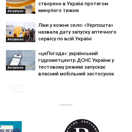
створено в Україні протягом
минулого тижня
Актуально
Ліки у кожне село: «Укрпошта»
назвала дату запуску аптечного
сервісу по всій Україні
Актуально
«цеПогода»: український
гідрометцентр ДСНС України у
тестовому режимі запускає
Актуально
власний мобільний застосунок
- Реклама -