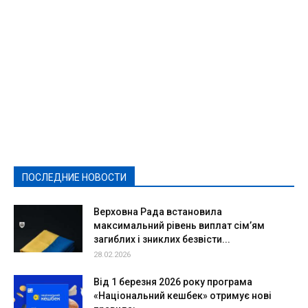
Featured
Актуально
Ваши права
Видеосюжеты
Власть
Выборы - 2021
Выборы-2020
Город
Досуг
Е-декларації
Здоровье
Конкурсы
Криминал и Происшествия
Культура
Новости
Образование
Политическая реклама
Реклама
Слово - народу
Спорт
Твори добро
Фоторепортажи
ПОСЛЕДНИЕ НОВОСТИ
Подробнее
Верховна Рада встановила
максимальний рівень виплат сім’ям
загиблих і зниклих безвісти...
28.02.2026
Від 1 березня 2026 року програма
«Національний кешбек» отримує нові