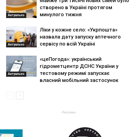
Майже три тисячі нових сімей було
створено в Україні протягом
минулого тижня
Актуально
Ліки у кожне село: «Укрпошта»
назвала дату запуску аптечного
сервісу по всій Україні
Актуально
«цеПогода»: український
гідрометцентр ДСНС України у
тестовому режимі запускає
Актуально
власний мобільний застосунок
- Реклама -