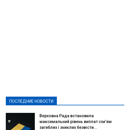
Featured
Актуально
Ваши права
Видеосюжеты
Власть
Выборы - 2021
Выборы-2020
Город
Досуг
Е-декларації
Здоровье
Конкурсы
Криминал и Происшествия
Культура
Новости
Образование
Политическая реклама
Реклама
Слово - народу
Спорт
Твори добро
Фоторепортажи
ПОСЛЕДНИЕ НОВОСТИ
Подробнее
Верховна Рада встановила
максимальний рівень виплат сім’ям
загиблих і зниклих безвісти...