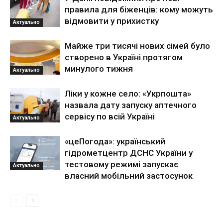
правила для біженців: кому можуть
відмовити у прихистку
Актуально
Майже три тисячі нових сімей було
створено в Україні протягом
минулого тижня
Актуально
Ліки у кожне село: «Укрпошта»
назвала дату запуску аптечного
сервісу по всій Україні
Актуально
«цеПогода»: український
гідрометцентр ДСНС України у
тестовому режимі запускає
Актуально
власний мобільний застосунок