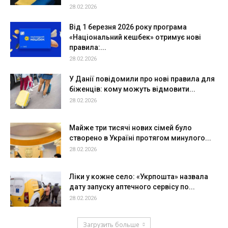
28.02.2026
Від 1 березня 2026 року програма
«Національний кешбек» отримує нові
правила:...
28.02.2026
У Данії повідомили про нові правила для
біженців: кому можуть відмовити...
28.02.2026
Майже три тисячі нових сімей було
створено в Україні протягом минулого...
28.02.2026
Ліки у кожне село: «Укрпошта» назвала
дату запуску аптечного сервісу по...
28.02.2026
Загрузить больше