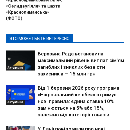
«Селидвугілля» та шахти
«Краснолиманська»
(ФОТО)
ЭТО МОЖЕТ БЫТЬ ИНТЕРЕСНО
Верховна Рада встановила
максимальний рівень виплат сім’ям
загиблих і зниклих безвісти
Актуально
захисників — 15 млн грн
Від 1 березня 2026 року програма
«Національний кешбек» отримує
нові правила: єдина ставка 10%
Актуально
замінюється на 5% або 15%,
залежно від категорії товарів
У Данії повідомили про нові