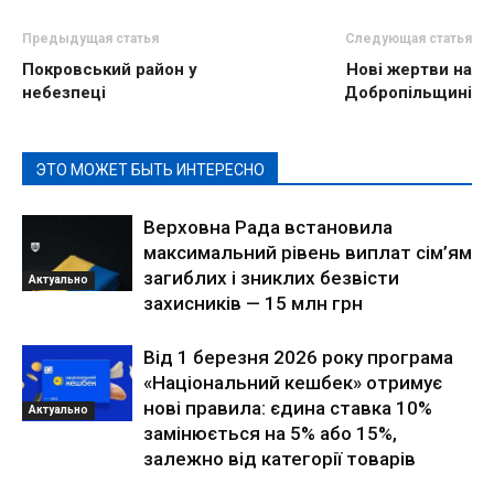
Предыдущая статья
Следующая статья
Покровський район у
Нові жертви на
небезпеці
Добропільщині
ЭТО МОЖЕТ БЫТЬ ИНТЕРЕСНО
Верховна Рада встановила
максимальний рівень виплат сім’ям
загиблих і зниклих безвісти
Актуально
захисників — 15 млн грн
Від 1 березня 2026 року програма
«Національний кешбек» отримує
нові правила: єдина ставка 10%
Актуально
замінюється на 5% або 15%,
залежно від категорії товарів