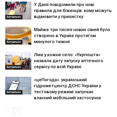
У Данії повідомили про нові
правила для біженців: кому можуть
відмовити у прихистку
Актуально
Майже три тисячі нових сімей було
створено в Україні протягом
минулого тижня
Актуально
Ліки у кожне село: «Укрпошта»
назвала дату запуску аптечного
сервісу по всій Україні
Актуально
«цеПогода»: український
гідрометцентр ДСНС України у
тестовому режимі запускає
Актуально
власний мобільний застосунок