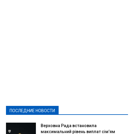
Featured
Актуально
Ваши права
Видеосюжеты
Власть
Выборы - 2021
Выборы-2020
Город
Досуг
Е-декларації
Здоровье
Конкурсы
Криминал и Происшествия
Культура
Новости
Образование
Политическая реклама
Реклама
Слово - народу
Спорт
Твори добро
Фоторепортажи
ПОСЛЕДНИЕ НОВОСТИ
Подробнее
Верховна Рада встановила
максимальний рівень виплат сім’ям