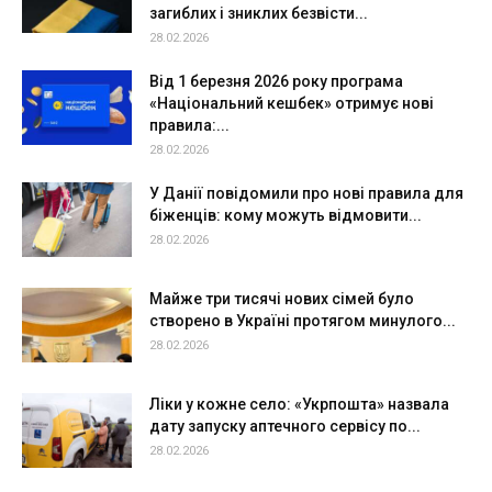
загиблих і зниклих безвісти...
28.02.2026
Від 1 березня 2026 року програма
«Національний кешбек» отримує нові
правила:...
28.02.2026
У Данії повідомили про нові правила для
біженців: кому можуть відмовити...
28.02.2026
Майже три тисячі нових сімей було
створено в Україні протягом минулого...
28.02.2026
Ліки у кожне село: «Укрпошта» назвала
дату запуску аптечного сервісу по...
28.02.2026