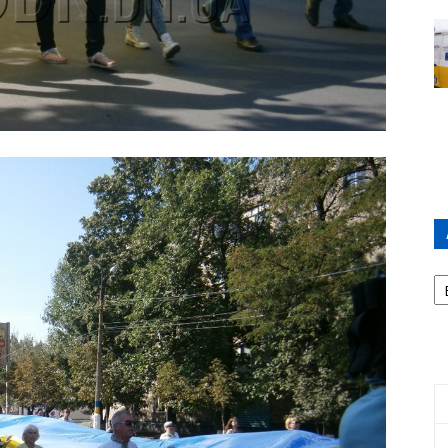
А
П
Д