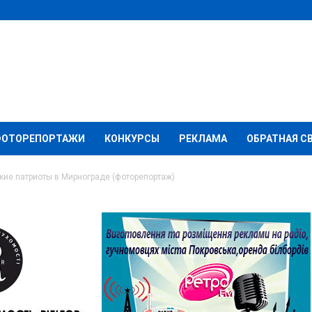
ФОТОРЕПОРТАЖИ
КОНКУРСЫ
РЕКЛАМА
ОБРАТНАЯ С
кие патриоты в Мирнограде (фоторепортаж)
оили Донбасские
ограде