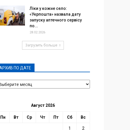
Ліки у кожне село:
«Укрпошта» назвала дату
запуску аптечного сервісу
по...
28.02.2026
Загрузить больше
АРХИВ ПО ДАТЕ
РХИВ
О
АТЕ
Август 2026
Пн
Вт
Ср
Чт
Пт
Сб
Вс
1
2