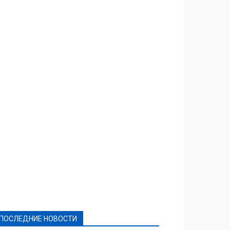
Featured
Актуально
Ваши права
Видеосюжеты
Власть
Выборы - 2021
Выборы-2020
Город
Досуг
Е-декларації
Здоровье
Конкурсы
Криминал и Происшествия
Культура
Новости
Образование
Политическая реклама
Реклама
Слово - народу
Спорт
Твори добро
Фоторепортажи
ПОСЛЕДНИЕ НОВОСТИ
Подробнее