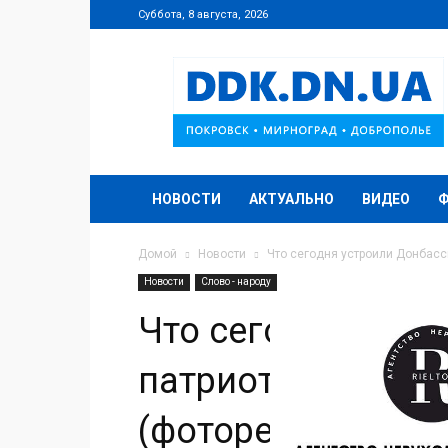
Суббота, 8 августа, 2026
DDK.DN.UA
НОВОСТИ
АКТУАЛЬНО
ВИДЕО
Домой
Новости
Что сегодня устроили Донбасс
Новости
Слово - народу
Что сегодня устр
патриоты в Мирн
(фоторепортаж)