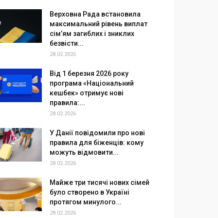
Верховна Рада встановила
максимальний рівень виплат
сім’ям загиблих і зниклих
безвісти...
28.02.2026
Від 1 березня 2026 року
програма «Національний
кешбек» отримує нові
правила:...
28.02.2026
У Данії повідомили про нові
правила для біженців: кому
можуть відмовити...
28.02.2026
Майже три тисячі нових сімей
було створено в Україні
протягом минулого...
28.02.2026