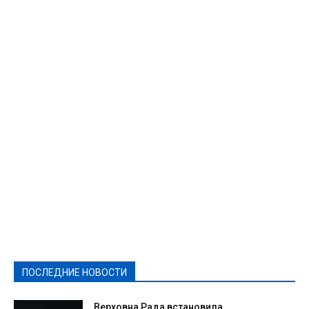
Featured
Актуально
Ваши права
Видеосюжеты
Власть
Выборы - 2021
Выборы-2020
Город
Досуг
Е-декларації
Здоровье
Конкурсы
Криминал и Происшествия
Культура
Новости
Образование
Политическая реклама
Реклама
Слово - народу
Спорт
Твори добро
Фоторепортажи
ПОСЛЕДНИЕ НОВОСТИ
Подробнее
Верховна Рада встановила