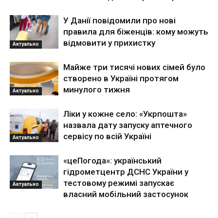
У Данії повідомили про нові
правила для біженців: кому можуть
відмовити у прихистку
Актуально
Майже три тисячі нових сімей було
створено в Україні протягом
минулого тижня
Актуально
Ліки у кожне село: «Укрпошта»
назвала дату запуску аптечного
сервісу по всій Україні
Актуально
«цеПогода»: український
гідрометцентр ДСНС України у
тестовому режимі запускає
Актуально
власний мобільний застосунок