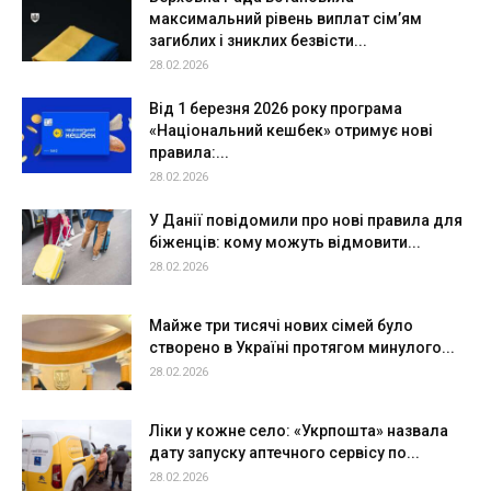
максимальний рівень виплат сім’ям
загиблих і зниклих безвісти...
28.02.2026
Від 1 березня 2026 року програма
«Національний кешбек» отримує нові
правила:...
28.02.2026
У Данії повідомили про нові правила для
біженців: кому можуть відмовити...
28.02.2026
Майже три тисячі нових сімей було
створено в Україні протягом минулого...
28.02.2026
Ліки у кожне село: «Укрпошта» назвала
дату запуску аптечного сервісу по...
28.02.2026