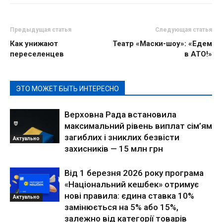
Предыдущая статья
Следующая статья
Как унижают
Театр «Маски-шоу»: «Едем
переселенцев
в АТО!»
ЭТО МОЖЕТ БЫТЬ ИНТЕРЕСНО
Верховна Рада встановила
максимальний рівень виплат сім’ям
загиблих і зниклих безвісти
Актуально
захисників — 15 млн грн
Від 1 березня 2026 року програма
«Національний кешбек» отримує
нові правила: єдина ставка 10%
Актуально
замінюється на 5% або 15%,
залежно від категорії товарів