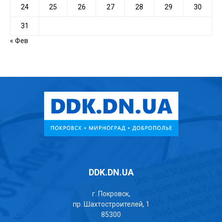
24
25
26
27
28
29
30
31
« Фев
DDK.DN.UA
г. Покровск,
пр. Шахтостроителей, 1
85300