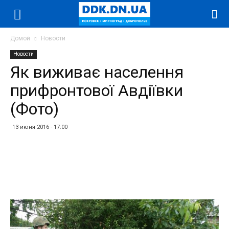
Домой
Новости
Новости
Як виживає населення
прифронтової Авдіївки
(Фото)
13 июня 2016 - 17:00
Facebook
Twitter
Telegram
WhatsApp
Vibe