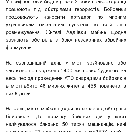
У прифронтовій Авдіївці вже 2 роки правоохоронці
працюють під обстрілами терористів. Бойовики
продовжують наносити артудари по мирним
українським населеним пунктам по всій лінії
розмежування. Жителі Авдіївки майже щодня
зазнають обстрілів з боку незаконних збройних
формувань.
На сьогоднішній день у місті зруйновано або
частково пошкоджено 1400 житлових будинків. За
весь період проведення АТО снарядами бойовиків
в місті вбито 48 мирних жителів, 458 поранено, з
них 8 дітей.
На жаль, місто майже щодня потерпає від обстрілів
бойовиків. До початку бойових дій у місті
налічувалося близько 50 тисяч мешканців, нині
залишилась 21 тисяча громадян, з них 1584 дітей.