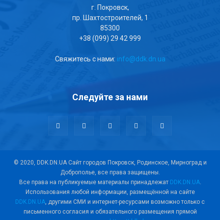
г. Покровск,
пр. Шахтостроителей, 1
85300
+38 (099) 29 42 999
Свяжитесь с нами:
info@ddk.dn.ua
Следуйте за нами
© 2020, DDK.DN.UA Сайт городов Покровск, Родинское, Мирноград и
Доброполье, все права защищены.
Все права на публикуемые материалы принадлежат
DDK.DN.UA
.
Использования любой информации, размещённой на сайте
DDK.DN.UA
, другими СМИ и интернет-ресурсами возможно только с
письменного согласия и обязательного размещения прямой