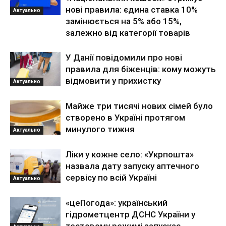
нові правила: єдина ставка 10%
Актуально
замінюється на 5% або 15%,
залежно від категорії товарів
У Данії повідомили про нові
правила для біженців: кому можуть
відмовити у прихистку
Актуально
Майже три тисячі нових сімей було
створено в Україні протягом
минулого тижня
Актуально
Ліки у кожне село: «Укрпошта»
назвала дату запуску аптечного
сервісу по всій Україні
Актуально
«цеПогода»: український
гідрометцентр ДСНС України у
тестовому режимі запускає