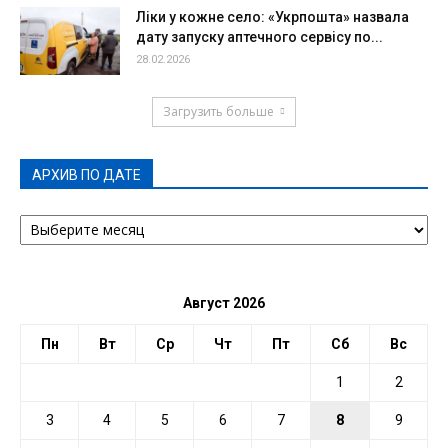
Ліки у кожне село: «Укрпошта» назвала
дату запуску аптечного сервісу по...
28.02.2026
Загрузить больше
АРХИВ ПО ДАТЕ
АРХИВ
ПО
ДАТЕ
Август 2026
Пн
Вт
Ср
Чт
Пт
Сб
Вс
1
2
3
4
5
6
7
8
9