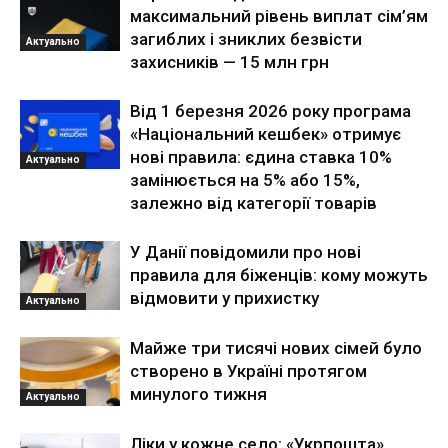
максимальний рівень виплат сім’ям
загиблих і зниклих безвісти
Актуально
захисників — 15 млн грн
Від 1 березня 2026 року програма
«Національний кешбек» отримує
нові правила: єдина ставка 10%
Актуально
замінюється на 5% або 15%,
залежно від категорії товарів
У Данії повідомили про нові
правила для біженців: кому можуть
відмовити у прихистку
Актуально
Майже три тисячі нових сімей було
створено в Україні протягом
минулого тижня
Актуально
Ліки у кожне село: «Укрпошта»