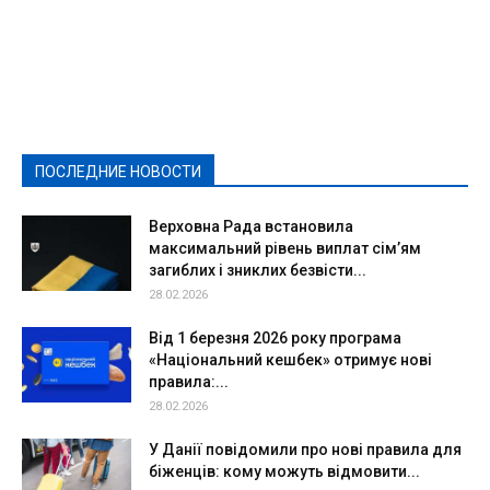
Featured
Актуально
Ваши права
Видеосюжеты
Власть
Выборы - 2021
Выборы-2020
Город
Досуг
Е-декларації
Здоровье
Конкурсы
Криминал и Происшествия
Культура
Новости
Образование
Политическая реклама
Реклама
Слово - народу
Спорт
Твори добро
Фоторепортажи
ПОСЛЕДНИЕ НОВОСТИ
Подробнее
Верховна Рада встановила
максимальний рівень виплат сім’ям
загиблих і зниклих безвісти...
28.02.2026
Від 1 березня 2026 року програма
«Національний кешбек» отримує нові
правила:...
28.02.2026
У Данії повідомили про нові правила для
біженців: кому можуть відмовити...