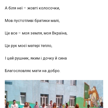
А біля неї – жовті колосочки,
Мов пустотливі братики малі,
Це все – моя земля, моя Вкраїна,
Це рук моєї матері тепло,
І цей рушник, яким і дочку й сина
Благословляє мати на добро.