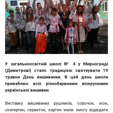
У загальноосвітній школі № 4 у Мирнограді
(Димитрові) стало традицією святкувати 19
травня День вишиванки. В цей день школа
приваблює всіх різнобарвними візерунками
української вишивки.
Виставку вишиваних рушників, сорочок, ікон,
скатертин, серветок, картин мали змогу відвідати