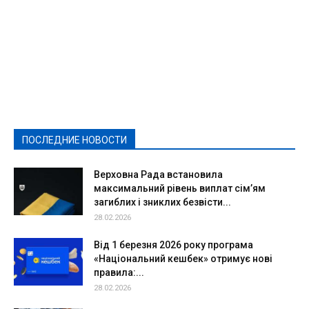
Featured
Актуально
Ваши права
Видеосюжеты
Власть
Выборы - 2021
Выборы-2020
Город
Досуг
Е-декларації
Здоровье
Конкурсы
Криминал и Происшествия
Культура
Новости
Образование
Политическая реклама
Реклама
Слово - народу
Спорт
Твори добро
Фоторепортажи
ПОСЛЕДНИЕ НОВОСТИ
Подробнее
Верховна Рада встановила
максимальний рівень виплат сім’ям
загиблих і зниклих безвісти...
28.02.2026
Від 1 березня 2026 року програма
«Національний кешбек» отримує нові
правила:...
28.02.2026