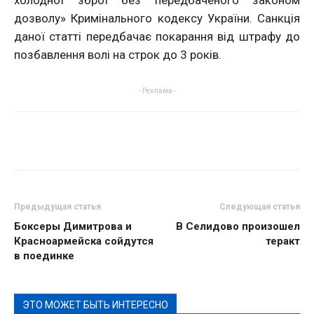
холодної зброї без передбаченого законом
дозволу» Кримінального кодексу України. Санкція
даної статті передбачає покарання від штрафу до
позбавлення волі на строк до 3 років.
- Реклама -
Предыдущая статья
Следующая статья
Боксеры Димитрова и
В Селидово произошел
Красноармейска сойдутся
теракт
в поединке
ЭТО МОЖЕТ БЫТЬ ИНТЕРЕСНО