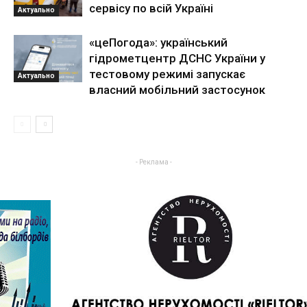
сервісу по всій Україні
Актуально
«цеПогода»: український
гідрометцентр ДСНС України у
тестовому режимі запускає
Актуально
власний мобільний застосунок
- Реклама -