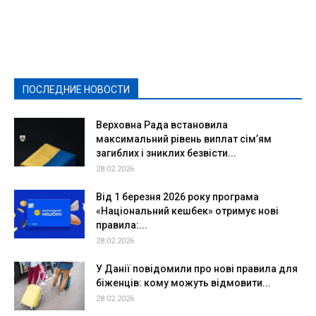
Featured
Актуально
Ваши права
Видеосюжеты
Власть
Выборы - 2021
Выборы-2020
Город
Досуг
Е-декларації
Здоровье
Конкурсы
Криминал и Происшествия
Культура
Новости
Образование
Политическая реклама
Реклама
Слово - народу
Спорт
Твори добро
Фоторепортажи
ПОСЛЕДНИЕ НОВОСТИ
Подробнее
Верховна Рада встановила
максимальний рівень виплат сім’ям
загиблих і зниклих безвісти...
28.02.2026
Від 1 березня 2026 року програма
«Національний кешбек» отримує нові
правила:...
28.02.2026
У Данії повідомили про нові правила для
біженців: кому можуть відмовити...
28.02.2026