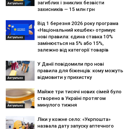
загиблих і зниклих безвісти
Актуально
захисників — 15 млн грн
Від 1 березня 2026 року програма
«Національний кешбек» отримує
нові правила: єдина ставка 10%
Актуально
замінюється на 5% або 15%,
залежно від категорії товарів
У Данії повідомили про нові
правила для біженців: кому можуть
відмовити у прихистку
Актуально
Майже три тисячі нових сімей було
створено в Україні протягом
минулого тижня
Актуально
Ліки у кожне село: «Укрпошта»
назвала дату запуску аптечного