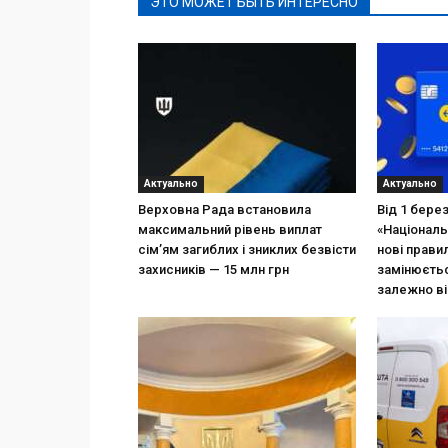
ЭТО МОЖЕТ БЫТЬ ИНТЕРЕСНО
Актуально
Актуально
Верховна Рада встановила
Від 1 бере
максимальний рівень виплат
«Національ
сім’ям загиблих і зниклих безвісти
нові прави
захисників — 15 млн грн
замінюєтьс
залежно ві