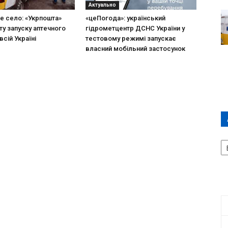
Актуально
не село: «Укрпошта»
«цеПогода»: український
ту запуску аптечного
гідрометцентр ДСНС України у
всій Україні
тестовому режимі запускає
власний мобільний застосунок
А
П
Д