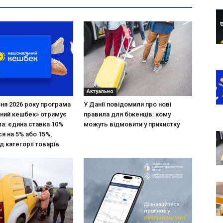
Актуально
зня 2026 року програма
У Данії повідомили про нові
ний кешбек» отримує
правила для біженців: кому
ла: єдина ставка 10%
можуть відмовити у прихистку
я на 5% або 15%,
д категорії товарів