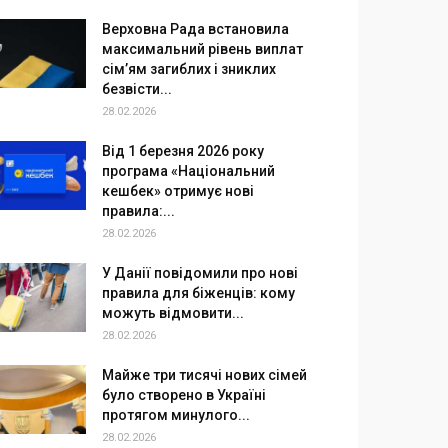
Верховна Рада встановила
максимальний рівень виплат
сім’ям загиблих і зниклих
безвісти...
28.02.2026
Від 1 березня 2026 року
програма «Національний
кешбек» отримує нові
правила:...
28.02.2026
У Данії повідомили про нові
правила для біженців: кому
можуть відмовити...
28.02.2026
Майже три тисячі нових сімей
було створено в Україні
протягом минулого...
28.02.2026