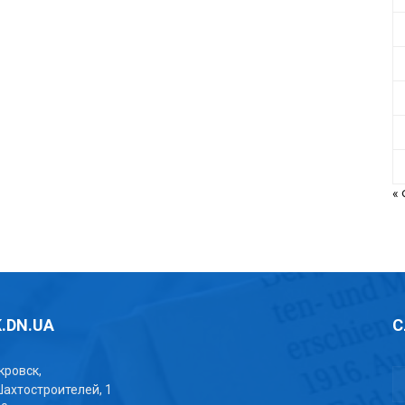
«
.DN.UA
С
окровск,
Шахтостроителей, 1