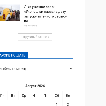
Ліки у кожне село:
«Укрпошта» назвала дату
запуску аптечного сервісу
по...
28.02.2026
Загрузить больше
АРХИВ ПО ДАТЕ
РХИВ
О
АТЕ
Август 2026
Пн
Вт
Ср
Чт
Пт
Сб
Вс
1
2