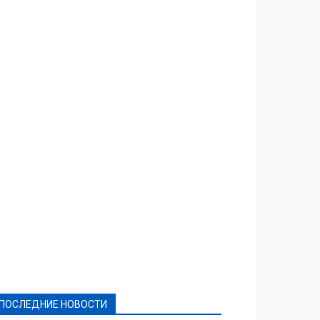
Featured
Актуально
Ваши права
Видеосюжеты
Власть
Выборы - 2021
Выборы-2020
Город
Досуг
Е-декларації
Здоровье
Конкурсы
Криминал и Происшествия
Культура
Новости
Образование
Политическая реклама
Реклама
Слово - народу
Спорт
Твори добро
Фоторепортажи
ПОСЛЕДНИЕ НОВОСТИ
Подробнее