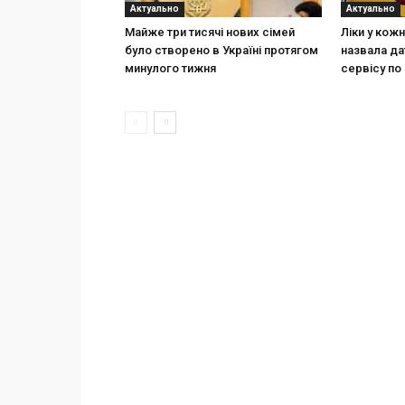
Актуально
Актуально
Майже три тисячі нових сімей
Ліки у кож
було створено в Україні протягом
назвала да
минулого тижня
сервісу по 