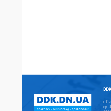
DDK
г. П
пр. 