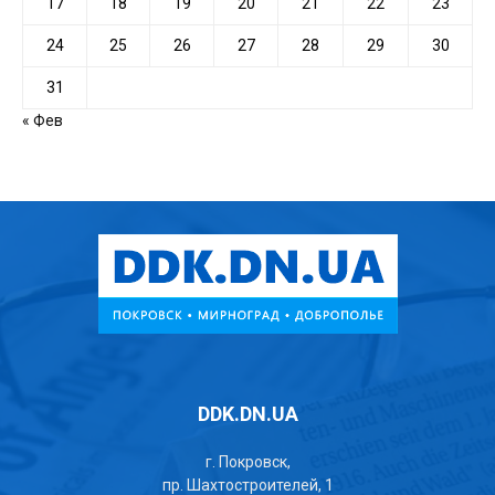
17
18
19
20
21
22
23
24
25
26
27
28
29
30
31
« Фев
DDK.DN.UA
г. Покровск,
пр. Шахтостроителей, 1