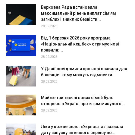
Верховна Рада встановила
максимальний рівень виплат сім’ям
загиблих і зниклих безвісти...
28.02.2026
Від 1 березня 2026 року програма
«Національний кешбек» отримує нові
правила:...
28.02.2026
У Данії повідомили про нові правила для
біженців: кому можуть відмовити...
28.02.2026
Майже три тисячі нових сімей було
створено в Україні протягом минулого...
28.02.2026
Ліки у кожне село: «Укрпошта» назвала
дату запуску аптечного сервісу по...