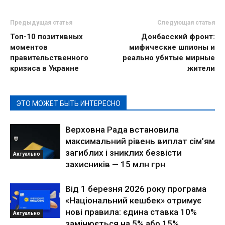
Предыдущая статья
Следующая статья
Топ-10 позитивных
Донбасский фронт:
моментов
мифические шпионы и
правительственного
реально убитые мирные
кризиса в Украине
жители
ЭТО МОЖЕТ БЫТЬ ИНТЕРЕСНО
Верховна Рада встановила
максимальний рівень виплат сім’ям
загиблих і зниклих безвісти
Актуально
захисників — 15 млн грн
Від 1 березня 2026 року програма
«Національний кешбек» отримує
нові правила: єдина ставка 10%
Актуально
замінюється на 5% або 15%,