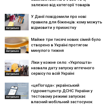
залежно від категорії товарів
У Данії повідомили про нові
правила для біженців: кому можуть
відмовити у прихистку
Актуально
Майже три тисячі нових сімей було
створено в Україні протягом
минулого тижня
Актуально
Ліки у кожне село: «Укрпошта»
назвала дату запуску аптечного
сервісу по всій Україні
Актуально
«цеПогода»: український
гідрометцентр ДСНС України у
тестовому режимі запускає
Актуально
власний мобільний застосунок