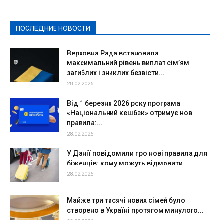
Культура
Новости
Образование
Политическая реклама
Реклама
Слово - народу
Спорт
Твори добро
Фоторепортажи
ПОСЛЕДНИЕ НОВОСТИ
Подробнее
Верховна Рада встановила
максимальний рівень виплат сім’ям
загиблих і зниклих безвісти...
28.02.2026
Від 1 березня 2026 року програма
«Національний кешбек» отримує нові
правила:...
28.02.2026
У Данії повідомили про нові правила для
біженців: кому можуть відмовити...
28.02.2026
Майже три тисячі нових сімей було
створено в Україні протягом минулого...