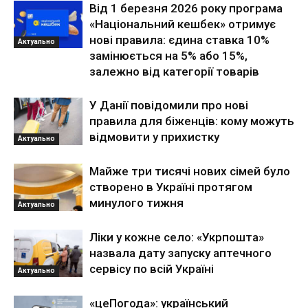
Від 1 березня 2026 року програма
«Національний кешбек» отримує
нові правила: єдина ставка 10%
Актуально
замінюється на 5% або 15%,
залежно від категорії товарів
У Данії повідомили про нові
правила для біженців: кому можуть
відмовити у прихистку
Актуально
Майже три тисячі нових сімей було
створено в Україні протягом
минулого тижня
Актуально
Ліки у кожне село: «Укрпошта»
назвала дату запуску аптечного
сервісу по всій Україні
Актуально
«цеПогода»: український