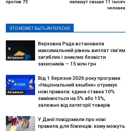
против 73
напишут свыше 11 тысяч
человек
ЭТО МОЖЕТ БЫТЬ ИНТЕРЕСНО
Верховна Рада встановила
максимальний рівень виплат сім’ям
загиблих і зниклих безвісти
Актуально
захисників — 15 млн грн
Від 1 березня 2026 року програма
«Національний кешбек» отримує
нові правила: єдина ставка 10%
Актуально
замінюється на 5% або 15%,
залежно від категорії товарів
У Данії повідомили про нові
правила для біженців: кому можуть