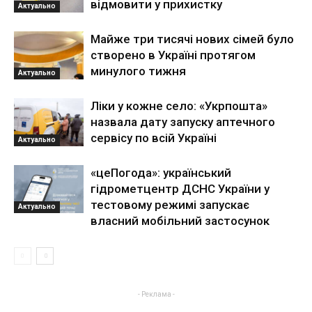
відмовити у прихистку
Актуально
Майже три тисячі нових сімей було
створено в Україні протягом
минулого тижня
Актуально
Ліки у кожне село: «Укрпошта»
назвала дату запуску аптечного
сервісу по всій Україні
Актуально
«цеПогода»: український
гідрометцентр ДСНС України у
тестовому режимі запускає
Актуально
власний мобільний застосунок
- Реклама -