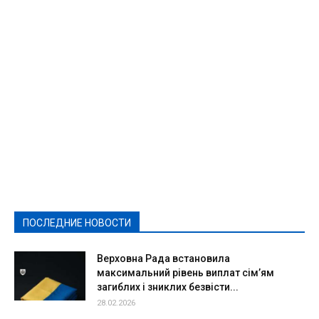
Featured
Актуально
Ваши права
Видеосюжеты
Власть
Выборы - 2021
Выборы-2020
Город
Досуг
Е-декларації
Здоровье
Конкурсы
Криминал и Происшествия
Культура
Новости
Образование
Политическая реклама
Реклама
Слово - народу
Спорт
Твори добро
Фоторепортажи
ПОСЛЕДНИЕ НОВОСТИ
Подробнее
Верховна Рада встановила
максимальний рівень виплат сім’ям
загиблих і зниклих безвісти...
28.02.2026