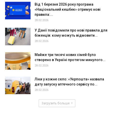
Від 1 березня 2026 року програма
«Національний кешбек» отримує нові
правила:...
28.02.2026
У Данії повідомили про нові правила для
біженців: кому можуть відмовити...
28.02.2026
Майже три тисячі нових сімей було
створено в Україні протягом минулого...
28.02.2026
Ліки у кожне село: «Укрпошта» назвала
дату запуску аптечного сервісу по...
28.02.2026
Загрузить больше