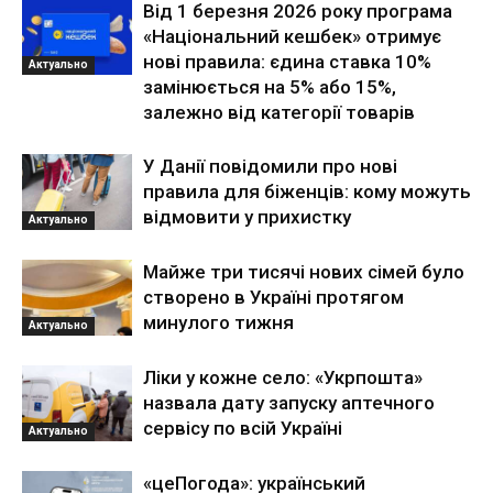
Від 1 березня 2026 року програма
«Національний кешбек» отримує
нові правила: єдина ставка 10%
Актуально
замінюється на 5% або 15%,
залежно від категорії товарів
У Данії повідомили про нові
правила для біженців: кому можуть
відмовити у прихистку
Актуально
Майже три тисячі нових сімей було
створено в Україні протягом
минулого тижня
Актуально
Ліки у кожне село: «Укрпошта»
назвала дату запуску аптечного
сервісу по всій Україні
Актуально
«цеПогода»: український