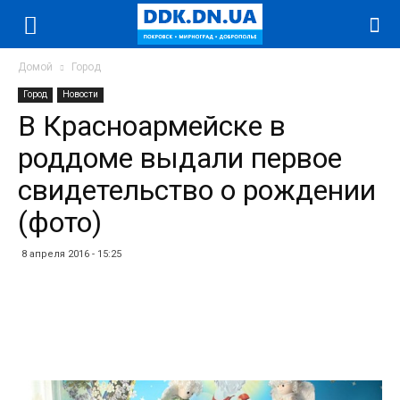
Домой
Город
Город
Новости
В Красноармейске в
роддоме выдали первое
свидетельство о рождении
(фото)
8 апреля 2016 - 15:25
Facebook
Twitter
Telegram
WhatsApp
Vibe