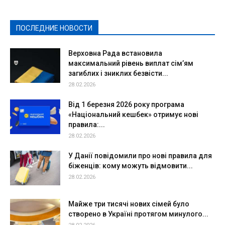
Политическая реклама
Реклама
Слово - народу
Спорт
Твори добро
Фоторепортажи
ПОСЛЕДНИЕ НОВОСТИ
Подробнее
Верховна Рада встановила
максимальний рівень виплат сім’ям
загиблих і зниклих безвісти...
28.02.2026
Від 1 березня 2026 року програма
«Національний кешбек» отримує нові
правила:...
28.02.2026
У Данії повідомили про нові правила для
біженців: кому можуть відмовити...
28.02.2026
Майже три тисячі нових сімей було
створено в Україні протягом минулого...