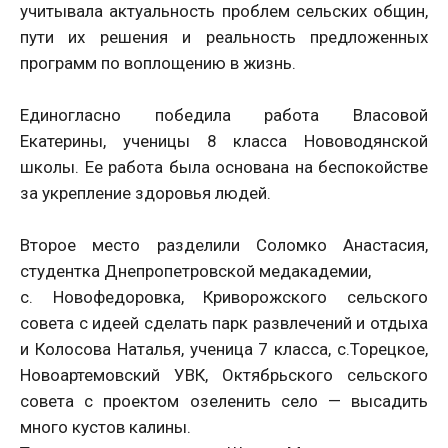
учитывала актуальность проблем сельских общин,
пути их решения и реальность предложенных
программ по воплощению в жизнь.
Единогласно победила работа Власовой
Екатерины, ученицы 8 класса Нововодянской
школы. Ее работа была основана на беспокойстве
за укрепление здоровья людей.
Второе место разделили Соломко Анастасия,
студентка Днепропетровской медакадемии,
с. Новофедоровка, Криворожского сельского
совета с идеей сделать парк развлечений и отдыха
и Колосова Наталья, ученица 7 класса, с.Торецкое,
Новоартемовский УВК, Октябрьского сельского
совета с проектом озеленить село — высадить
много кустов калины.