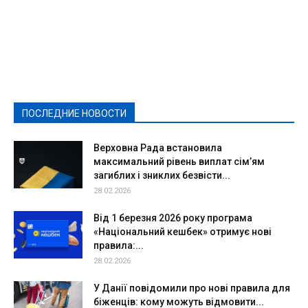
Featured
Актуально
Ваши права
Видеосюжеты
Власть
Выборы - 2021
Выборы-2020
Город
Досуг
Е-декларації
Здоровье
Конкурсы
Криминал и Происшествия
Культура
Новости
Образование
Политическая реклама
Реклама
Слово - народу
Спорт
Твори добро
Фоторепортажи
ПОСЛЕДНИЕ НОВОСТИ
Подробнее
Верховна Рада встановила
максимальний рівень виплат сім’ям
загиблих і зниклих безвісти...
28.02.2026
Від 1 березня 2026 року програма
«Національний кешбек» отримує нові
правила:...
28.02.2026
У Данії повідомили про нові правила для
біженців: кому можуть відмовити...