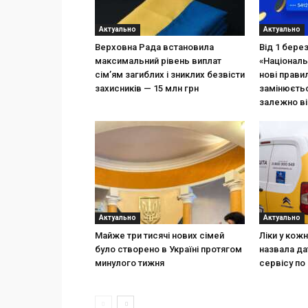
Актуально
Актуально
Верховна Рада встановила
Від 1 бере
максимальний рівень виплат
«Національ
сім’ям загиблих і зниклих безвісти
нові прави
захисників — 15 млн грн
замінюєтьс
залежно ві
Актуально
Актуально
Майже три тисячі нових сімей
Ліки у кож
було створено в Україні протягом
назвала да
минулого тижня
сервісу по 