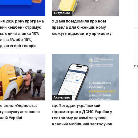
Актуально
зня 2026 року програма
У Данії повідомили про нові
ний кешбек» отримує
правила для біженців: кому
ла: єдина ставка 10%
можуть відмовити у прихистку
я на 5% або 15%,
д категорії товарів
«
Актуально
не село: «Укрпошта»
«цеПогода»: український
ту запуску аптечного
гідрометцентр ДСНС України у
всій Україні
тестовому режимі запускає
власний мобільний застосунок