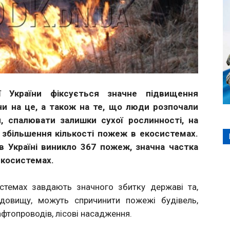
ї України фіксується значне підвищення
чи на це, а також на те, що люди розпочали
и, спалювати залишки сухої рослинності, на
 збільшення кількості пожеж в екосистемах.
в Україні виникло 367 пожеж, значна частка
екосистемах.
темах завдають значного збитку державі та,
довищу, можуть спричинити пожежі будівель,
афтопроводів, лісові насадження.