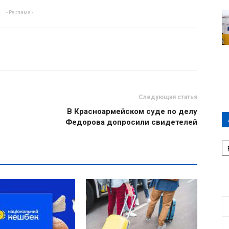
- Реклама -
Следующая статья
В Красноармейском суде по делу
Федорова допросили свидетелей
А
П
Д