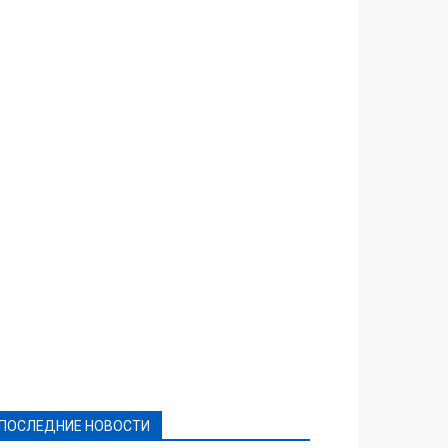
Featured
Актуально
Ваши права
Видеосюжеты
Власть
Выборы - 2021
Выборы-2020
Город
Досуг
Е-декларації
Здоровье
Конкурсы
Криминал и Происшествия
Культура
Новости
Образование
Политическая реклама
Реклама
Слово - народу
Спорт
Твори добро
Фоторепортажи
ПОСЛЕДНИЕ НОВОСТИ
Подробнее