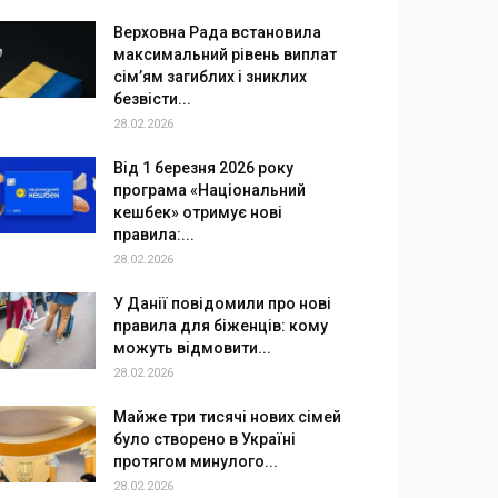
Верховна Рада встановила
максимальний рівень виплат
сім’ям загиблих і зниклих
безвісти...
28.02.2026
Від 1 березня 2026 року
програма «Національний
кешбек» отримує нові
правила:...
28.02.2026
У Данії повідомили про нові
правила для біженців: кому
можуть відмовити...
28.02.2026
Майже три тисячі нових сімей
було створено в Україні
протягом минулого...
28.02.2026