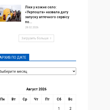
Ліки у кожне село:
«Укрпошта» назвала дату
запуску аптечного сервісу
по...
28.02.2026
Загрузить больше
АРХИВ ПО ДАТЕ
РХИВ
О
АТЕ
Август 2026
Пн
Вт
Ср
Чт
Пт
Сб
Вс
1
2