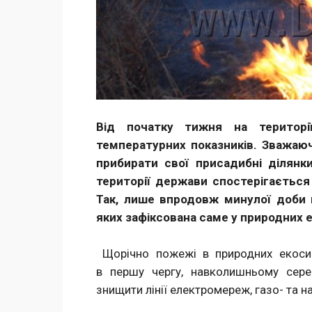
Від початку тижня на територі
температурних показників. Зважаю
прибирати свої присадибні ділянк
території держави спостерігається
Так, лише впродовж минулої доби 
яких зафіксована саме у природних 
Щорічно пожежі в природних екосис
в першу чергу, навколишньому сере
знищити лінії електромереж, газо- та н