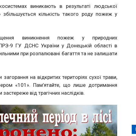
осистемах виникають в результаті людської
о збільшується кількість такого роду пожеж у
ення виникнення пожеж у природних
ПРЗ-9 ГУ ДСНС України у Донецькій області в
ильними при розпалювані багаття та не залишати
загорання на відкритих територіях сухої трави,
мером «101». Пам’ятайте, що лише дотримання
застереже від трагічних наслідків.