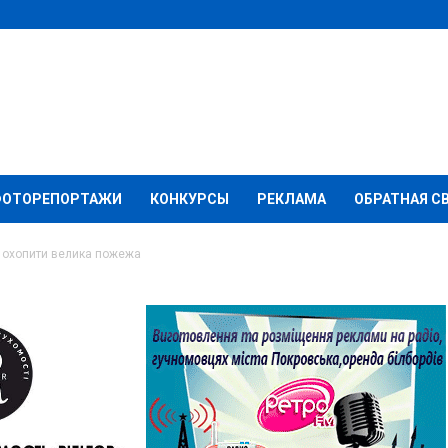
ФОТОРЕПОРТАЖИ
КОНКУРСЫ
РЕКЛАМА
ОБРАТНАЯ С
 охопити велика пожежа
 регіон може охопити