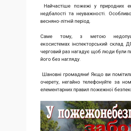
Найчастіше пожежі у природних ек
недбалості та неуважності. Особлив
весняно-літній період.
Саме тому, з метою недопущ
екосистемах інспекторський склад Д
черговий раз нагадує щоб люди були п
його без нагляду.
Шановні громадяни! Якщо ви помітили 
очерету, негайно телефонуйте за но
елементарних правил пожежної безпеки 