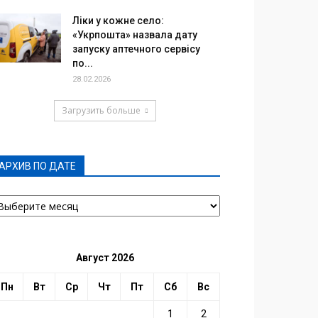
Ліки у кожне село:
«Укрпошта» назвала дату
запуску аптечного сервісу
по...
28.02.2026
Загрузить больше
АРХИВ ПО ДАТЕ
РХИВ
О
АТЕ
Август 2026
Пн
Вт
Ср
Чт
Пт
Сб
Вс
1
2