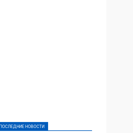
Featured
Актуально
Ваши права
Видеосюжеты
Власть
Выборы - 2021
Выборы-2020
Город
Досуг
Е-декларації
Здоровье
Конкурсы
Криминал и Происшествия
Культура
Новости
Образование
Политическая реклама
Реклама
Слово - народу
Спорт
Твори добро
Фоторепортажи
ПОСЛЕДНИЕ НОВОСТИ
Подробнее