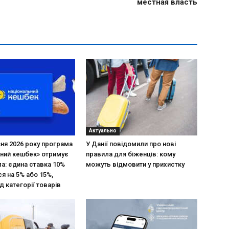
местная власть
Актуально
зня 2026 року програма
У Данії повідомили про нові
ний кешбек» отримує
правила для біженців: кому
ла: єдина ставка 10%
можуть відмовити у прихистку
я на 5% або 15%,
д категорії товарів