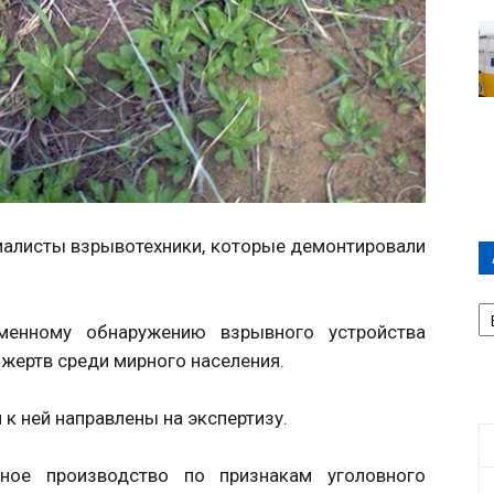
иалисты взрывотехники, которые демонтировали
А
П
менному обнаружению взрывного устройства
Д
жертв среди мирного населения.
 к ней направлены на экспертизу.
ное производство по признакам уголовного