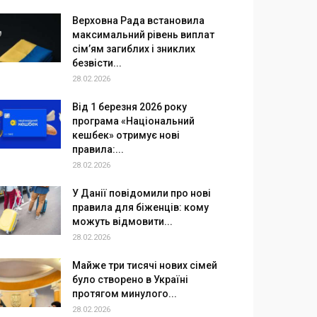
Верховна Рада встановила
максимальний рівень виплат
сім’ям загиблих і зниклих
безвісти...
28.02.2026
Від 1 березня 2026 року
програма «Національний
кешбек» отримує нові
правила:...
28.02.2026
У Данії повідомили про нові
правила для біженців: кому
можуть відмовити...
28.02.2026
Майже три тисячі нових сімей
було створено в Україні
протягом минулого...
28.02.2026