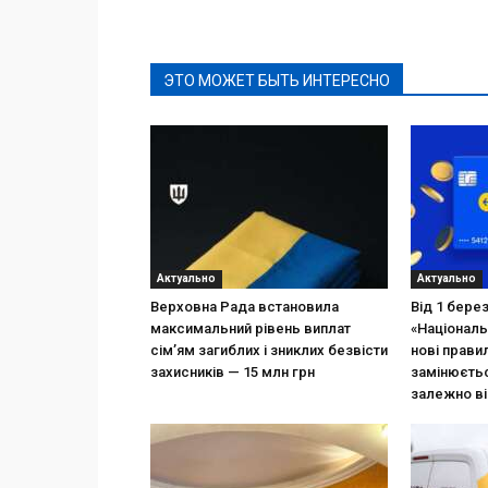
ЭТО МОЖЕТ БЫТЬ ИНТЕРЕСНО
Актуально
Актуально
Верховна Рада встановила
Від 1 бере
максимальний рівень виплат
«Національ
сім’ям загиблих і зниклих безвісти
нові прави
захисників — 15 млн грн
замінюєтьс
залежно ві