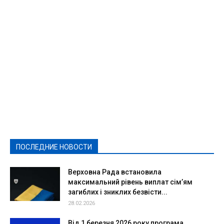
Featured
Актуально
Ваши права
Видеосюжеты
Власть
Выборы - 2021
Выборы-2020
Город
Досуг
Е-декларації
Здоровье
Конкурсы
Криминал и Происшествия
Культура
Новости
Образование
Политическая реклама
Реклама
Слово - народу
Спорт
Твори добро
Фоторепортажи
ПОСЛЕДНИЕ НОВОСТИ
Подробнее
Верховна Рада встановила
максимальний рівень виплат сім’ям
загиблих і зниклих безвісти...
28.02.2026
Від 1 березня 2026 року програма