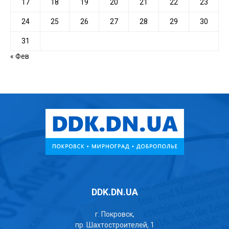
17
18
19
20
21
22
23
24
25
26
27
28
29
30
31
« Фев
DDK.DN.UA
г. Покровск,
пр. Шахтостроителей, 1