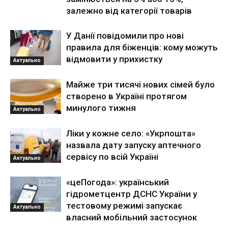
залежно від категорії товарів
У Данії повідомили про нові
правила для біженців: кому можуть
відмовити у прихистку
Актуально
Майже три тисячі нових сімей було
створено в Україні протягом
минулого тижня
Актуально
Ліки у кожне село: «Укрпошта»
назвала дату запуску аптечного
сервісу по всій Україні
Актуально
«цеПогода»: український
гідрометцентр ДСНС України у
тестовому режимі запускає
Актуально
власний мобільний застосунок