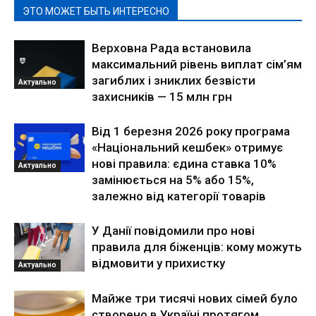
ЭТО МОЖЕТ БЫТЬ ИНТЕРЕСНО
Верховна Рада встановила
максимальний рівень виплат сім’ям
загиблих і зниклих безвісти
Актуально
захисників — 15 млн грн
Від 1 березня 2026 року програма
«Національний кешбек» отримує
нові правила: єдина ставка 10%
Актуально
замінюється на 5% або 15%,
залежно від категорії товарів
У Данії повідомили про нові
правила для біженців: кому можуть
відмовити у прихистку
Актуально
Майже три тисячі нових сімей було
створено в Україні протягом