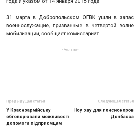
года и указом от 14 января 2015 года.
31 марта в Добропольском ОГВК ушли в запас
военнослужащие, призванные в четвертой волне
мобилизации, сообщает комиссариат.
- Реклама -
Предыдущая статья
Следующая статья
У Красноармійську
Ноу-хау для пенсионеров
обговорювали можливості
Донбасса
допомоги підприємцям