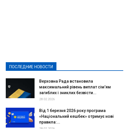
Featured
Актуально
Ваши права
Видеосюжеты
Власть
Выборы - 2021
Выборы-2020
Город
Досуг
Е-декларації
Здоровье
Конкурсы
Криминал и Происшествия
Культура
Новости
Образование
Политическая реклама
Реклама
Слово - народу
Спорт
Твори добро
Фоторепортажи
ПОСЛЕДНИЕ НОВОСТИ
Подробнее
Верховна Рада встановила
максимальний рівень виплат сім’ям
загиблих і зниклих безвісти...
28.02.2026
Від 1 березня 2026 року програма
«Національний кешбек» отримує нові
правила:...
28.02.2026