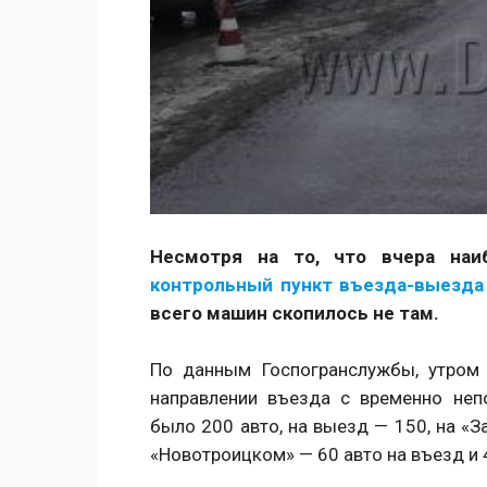
Несмотря на то, что вчера на
контрольный пункт въезда-выезда
всего машин скопилось не там.
По данным Госпогранслужбы, утром
направлении въезда с временно неп
было 200 авто, на выезд — 150, на «З
«Новотроицком» — 60 авто на въезд и 