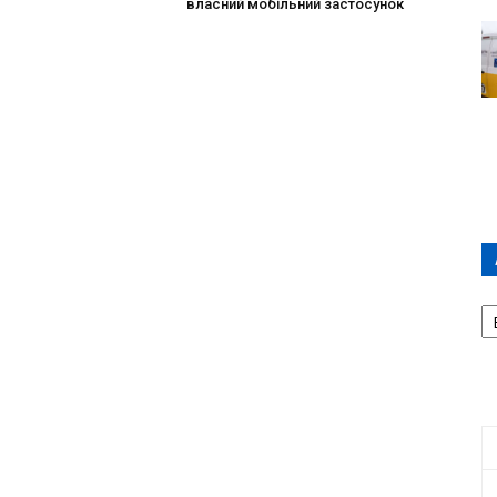
власний мобільний застосунок
А
П
Д