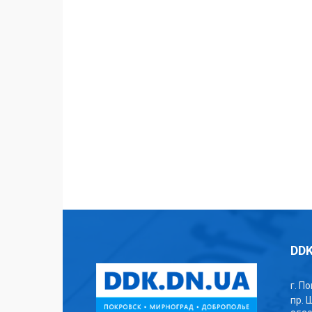
DDK
г. П
пр. 