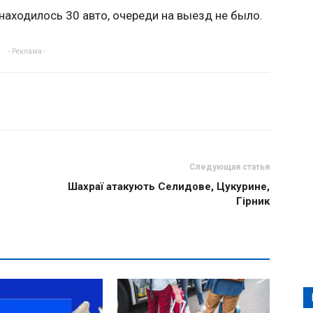
находилось 30 авто, очереди на выезд не было.
- Реклама -
Следующая статья
Шахраї атакують Селидове, Цукурине,
Гірник