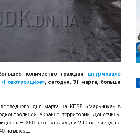
ибольшее количество граждан
штурмовало
 «Новотроицкое»
, сегодня, 31 марта, больше
 последнего дня марта на КПВВ «Марьинка» в
одконтрольной Украине территории Донетчины
айцево» — 250 авто на въезд и 200 на выезд, на
40 на выезд.