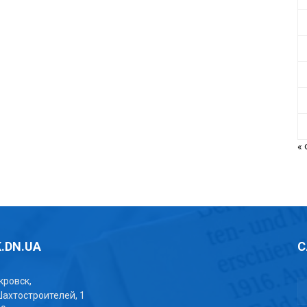
«
.DN.UA
С
окровск,
Шахтостроителей, 1