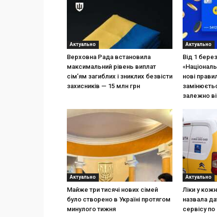
Актуально
Актуально
Верховна Рада встановила
Від 1 бере
максимальний рівень виплат
«Національ
сім’ям загиблих і зниклих безвісти
нові прави
захисників — 15 млн грн
замінюєтьс
залежно ві
Актуально
Актуально
Майже три тисячі нових сімей
Ліки у кож
було створено в Україні протягом
назвала да
минулого тижня
сервісу по 