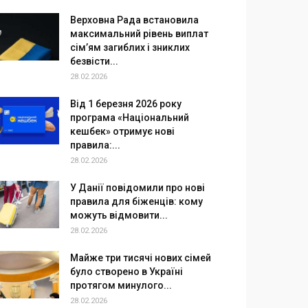
Верховна Рада встановила
максимальний рівень виплат
сім’ям загиблих і зниклих
безвісти...
28.02.2026
Від 1 березня 2026 року
програма «Національний
кешбек» отримує нові
правила:...
28.02.2026
У Данії повідомили про нові
правила для біженців: кому
можуть відмовити...
28.02.2026
Майже три тисячі нових сімей
було створено в Україні
протягом минулого...
28.02.2026