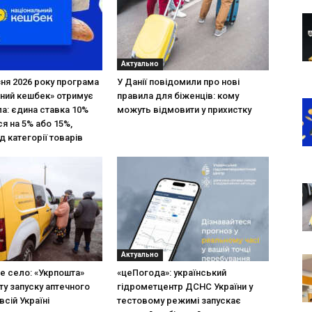
Актуально
зня 2026 року програма
У Данії повідомили про нові
ний кешбек» отримує
правила для біженців: кому
ла: єдина ставка 10%
можуть відмовити у прихистку
я на 5% або 15%,
д категорії товарів
Актуально
не село: «Укрпошта»
«цеПогода»: український
ту запуску аптечного
гідрометцентр ДСНС України у
всій Україні
тестовому режимі запускає