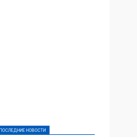
Featured
Актуально
Ваши права
Видеосюжеты
Власть
Выборы - 2021
Выборы-2020
Город
Досуг
Е-декларації
Здоровье
Конкурсы
Криминал и Происшествия
Культура
Новости
Образование
Политическая реклама
Реклама
Слово - народу
Спорт
Твори добро
Фоторепортажи
ПОСЛЕДНИЕ НОВОСТИ
Подробнее