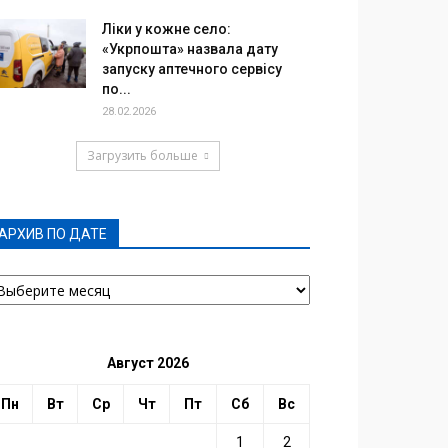
Ліки у кожне село:
«Укрпошта» назвала дату
запуску аптечного сервісу
по...
28.02.2026
Загрузить больше
АРХИВ ПО ДАТЕ
РХИВ
О
АТЕ
Август 2026
Пн
Вт
Ср
Чт
Пт
Сб
Вс
1
2