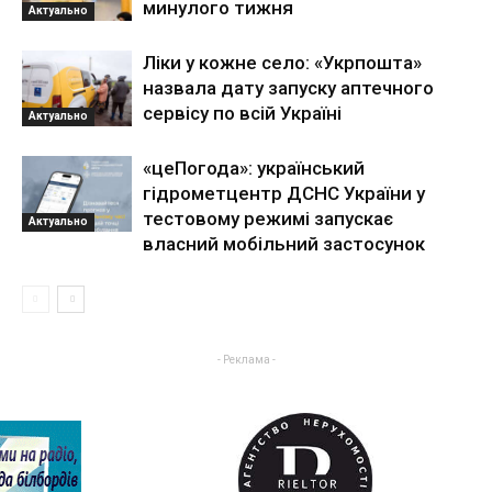
минулого тижня
Актуально
Ліки у кожне село: «Укрпошта»
назвала дату запуску аптечного
сервісу по всій Україні
Актуально
«цеПогода»: український
гідрометцентр ДСНС України у
тестовому режимі запускає
Актуально
власний мобільний застосунок
- Реклама -