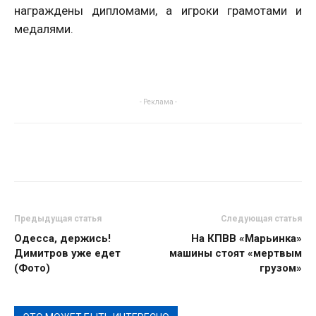
награждены дипломами, а игроки грамотами и
медалями.
- Реклама -
Предыдущая статья
Следующая статья
Одесса, держись!
На КПВВ «Марьинка»
Димитров уже едет
машины стоят «мертвым
(Фото)
грузом»