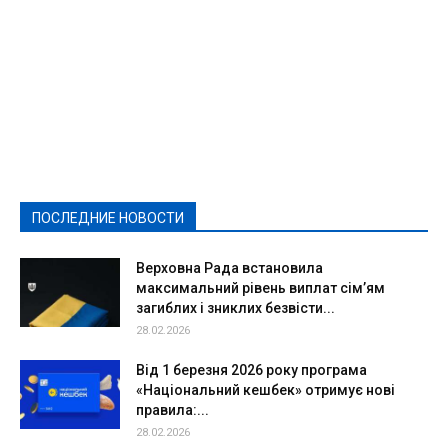
Featured
Актуально
Ваши права
Видеосюжеты
Власть
Выборы - 2021
Выборы-2020
Город
Досуг
Е-декларації
Здоровье
Конкурсы
Криминал и Происшествия
Культура
Новости
Образование
Политическая реклама
Реклама
Слово - народу
Спорт
Твори добро
Фоторепортажи
ПОСЛЕДНИЕ НОВОСТИ
Подробнее
Верховна Рада встановила
максимальний рівень виплат сім’ям
загиблих і зниклих безвісти...
28.02.2026
Від 1 березня 2026 року програма
«Національний кешбек» отримує нові
правила:...
28.02.2026