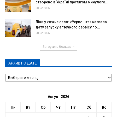
створено в Україні протягом минулого...
28.02.2026
Ліки у кожне село: «Укрпошта» назвала
дату запуску аптечного сервісу по...
28.02.2026
Загрузить больше
АРХИВ ПО ДАТЕ
АРХИВ
ПО
ДАТЕ
Август 2026
Пн
Вт
Ср
Чт
Пт
Сб
Вс