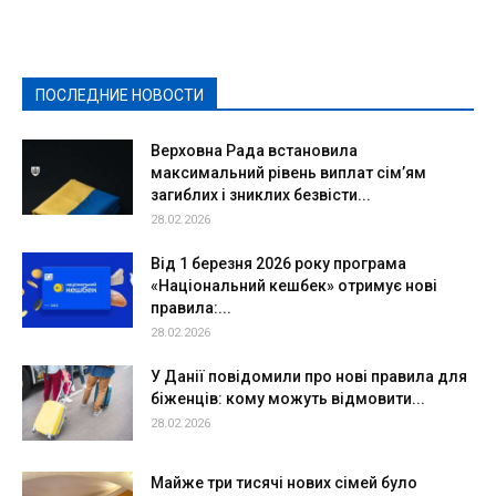
Выборы-2020
Город
Досуг
Е-декларації
Здоровье
Конкурсы
Криминал и Происшествия
Культура
Новости
Образование
Политическая реклама
Реклама
Слово - народу
Спорт
Твори добро
Фоторепортажи
ПОСЛЕДНИЕ НОВОСТИ
Подробнее
Верховна Рада встановила
максимальний рівень виплат сім’ям
загиблих і зниклих безвісти...
28.02.2026
Від 1 березня 2026 року програма
«Національний кешбек» отримує нові
правила:...
28.02.2026
У Данії повідомили про нові правила для
біженців: кому можуть відмовити...
28.02.2026
Майже три тисячі нових сімей було