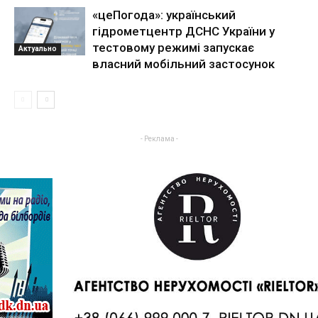
«цеПогода»: український
гідрометцентр ДСНС України у
тестовому режимі запускає
Актуально
власний мобільний застосунок
- Реклама -