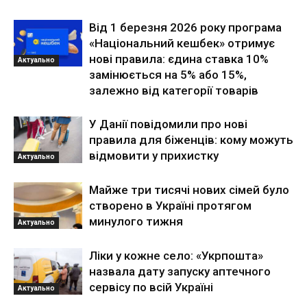
Від 1 березня 2026 року програма
«Національний кешбек» отримує
нові правила: єдина ставка 10%
Актуально
замінюється на 5% або 15%,
залежно від категорії товарів
У Данії повідомили про нові
правила для біженців: кому можуть
відмовити у прихистку
Актуально
Майже три тисячі нових сімей було
створено в Україні протягом
минулого тижня
Актуально
Ліки у кожне село: «Укрпошта»
назвала дату запуску аптечного
сервісу по всій Україні
Актуально