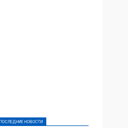
Featured
Актуально
Ваши права
Видеосюжеты
Власть
Выборы - 2021
Выборы-2020
Город
Досуг
Е-декларації
Здоровье
Конкурсы
Криминал и Происшествия
Культура
Новости
Образование
Политическая реклама
Реклама
Слово - народу
Спорт
Твори добро
Фоторепортажи
ПОСЛЕДНИЕ НОВОСТИ
Подробнее