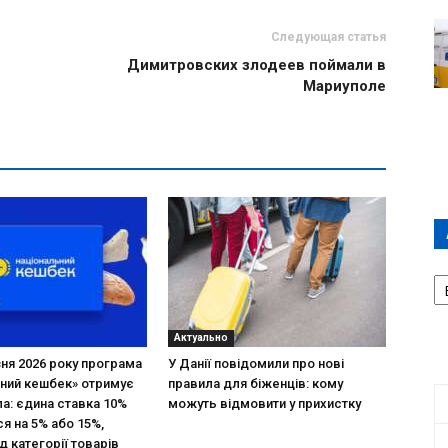
Следующая статья
Димитровских злодеев поймали в
Мариуполе
А
П
Д
Актуально
зня 2026 року програма
У Данії повідомили про нові
ний кешбек» отримує
правила для біженців: кому
ла: єдина ставка 10%
можуть відмовити у прихистку
я на 5% або 15%,
д категорії товарів