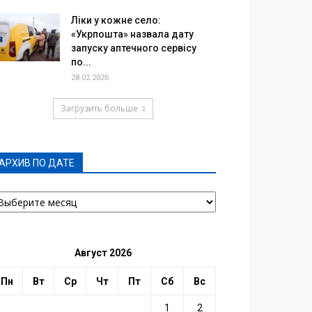
Ліки у кожне село:
«Укрпошта» назвала дату
запуску аптечного сервісу
по...
28.02.2026
Загрузить больше
АРХИВ ПО ДАТЕ
РХИВ
О
АТЕ
Август 2026
Пн
Вт
Ср
Чт
Пт
Сб
Вс
1
2