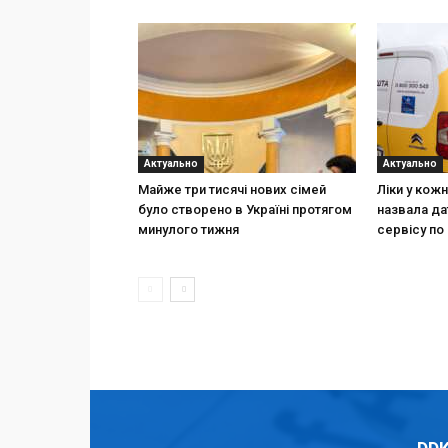
Актуально
Актуально
Майже три тисячі нових сімей
Ліки у кож
було створено в Україні протягом
назвала да
минулого тижня
сервісу по 