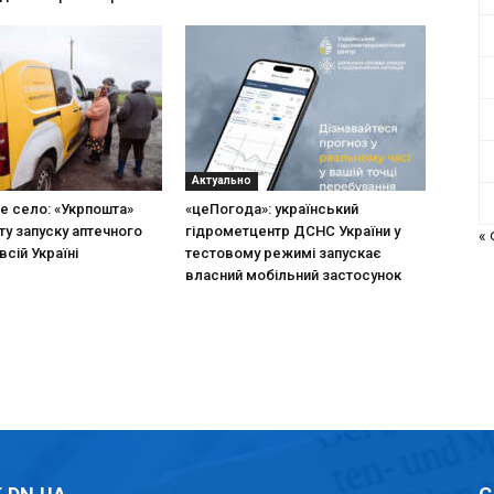
Актуально
не село: «Укрпошта»
«цеПогода»: український
ту запуску аптечного
гідрометцентр ДСНС України у
«
всій Україні
тестовому режимі запускає
власний мобільний застосунок