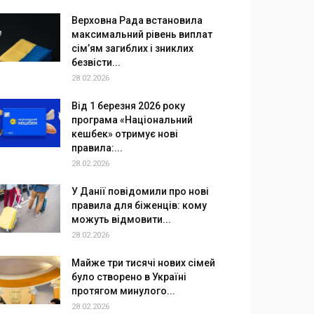
Верховна Рада встановила
максимальний рівень виплат
сім’ям загиблих і зниклих
безвісти...
28.02.2026
Від 1 березня 2026 року
програма «Національний
кешбек» отримує нові
правила:...
28.02.2026
У Данії повідомили про нові
правила для біженців: кому
можуть відмовити...
28.02.2026
Майже три тисячі нових сімей
було створено в Україні
протягом минулого...
28.02.2026