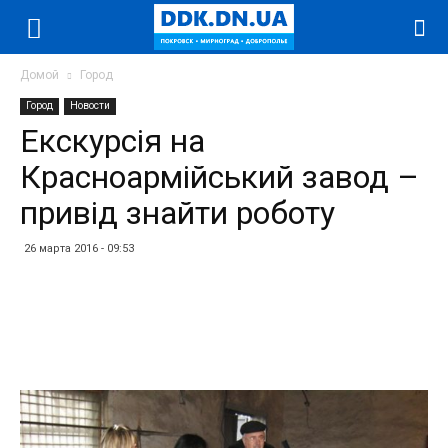
Домой
Город
Город
Новости
Екскурсія на
Красноармійський завод –
привід знайти роботу
26 марта 2016 - 09:53
Facebook
Twitter
Telegram
WhatsApp
Vibe