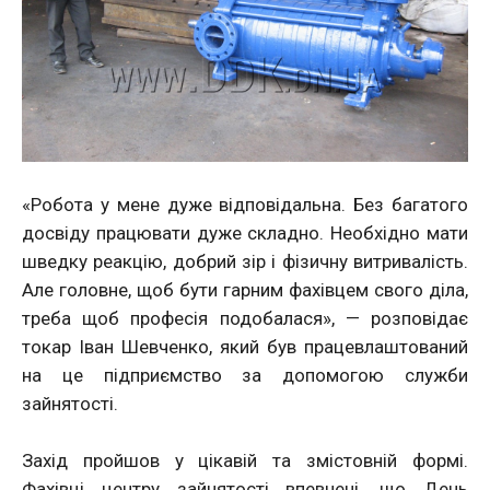
«Робота у мене дуже відповідальна. Без багатого
досвіду працювати дуже складно. Необхідно мати
шведку реакцію, добрий зір і фізичну витривалість.
Але головне, щоб бути гарним фахівцем свого діла,
треба щоб професія подобалася», — розповідає
токар Іван Шевченко, який був працевлаштований
на це підприємство за допомогою служби
зайнятості.
Захід пройшов у цікавій та змістовній формі.
Фахівці центру зайнятості впевнені, що День