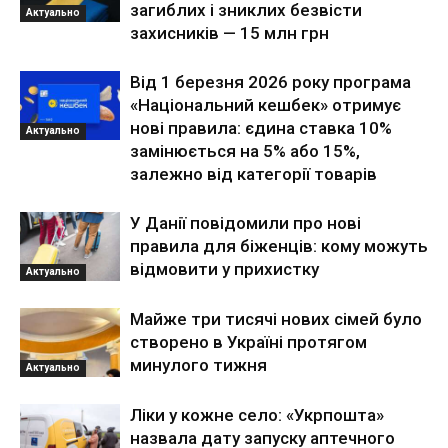
загиблих і зниклих безвісти
Актуально
захисників — 15 млн грн
Від 1 березня 2026 року програма
«Національний кешбек» отримує
нові правила: єдина ставка 10%
Актуально
замінюється на 5% або 15%,
залежно від категорії товарів
У Данії повідомили про нові
правила для біженців: кому можуть
відмовити у прихистку
Актуально
Майже три тисячі нових сімей було
створено в Україні протягом
минулого тижня
Актуально
Ліки у кожне село: «Укрпошта»
назвала дату запуску аптечного