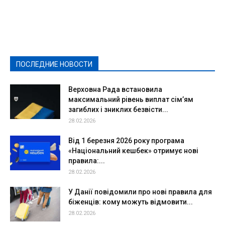
Featured
Актуально
Ваши права
Видеосюжеты
Власть
Выборы - 2021
Выборы-2020
Город
Досуг
Е-декларації
Здоровье
Конкурсы
Криминал и Происшествия
Культура
Новости
Образование
Политическая реклама
Реклама
Слово - народу
Спорт
Твори добро
Фоторепортажи
ПОСЛЕДНИЕ НОВОСТИ
Подробнее
Верховна Рада встановила
максимальний рівень виплат сім’ям
загиблих і зниклих безвісти...
28.02.2026
Від 1 березня 2026 року програма
«Національний кешбек» отримує нові
правила:...
28.02.2026
У Данії повідомили про нові правила для
біженців: кому можуть відмовити...
28.02.2026