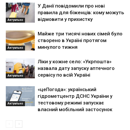
У Данії повідомили про нові
правила для біженців: кому можуть
відмовити у прихистку
Актуально
Майже три тисячі нових сімей було
створено в Україні протягом
минулого тижня
Актуально
Ліки у кожне село: «Укрпошта»
назвала дату запуску аптечного
сервісу по всій Україні
Актуально
«цеПогода»: український
гідрометцентр ДСНС України у
тестовому режимі запускає
Актуально
власний мобільний застосунок