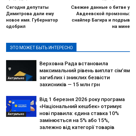
Сегодня депутаты
Свежие данные о битве у
Димитрова дали ему
Авдеевской промзоны:
новое имя. Губернатор
снайпер Багира и подрыв
одобрил
на мине
ЭТО МОЖЕТ БЫТЬ ИНТЕРЕСНО
Верховна Рада встановила
максимальний рівень виплат сім’ям
загиблих і зниклих безвісти
Актуально
захисників — 15 млн грн
Від 1 березня 2026 року програма
«Національний кешбек» отримує
нові правила: єдина ставка 10%
Актуально
замінюється на 5% або 15%,
залежно від категорії товарів