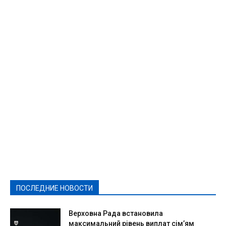
Featured
Актуально
Ваши права
Видеосюжеты
Власть
Выборы - 2021
Выборы-2020
Город
Досуг
Е-декларації
Здоровье
Конкурсы
Криминал и Происшествия
Культура
Новости
Образование
Политическая реклама
Реклама
Слово - народу
Спорт
Твори добро
Фоторепортажи
ПОСЛЕДНИЕ НОВОСТИ
Подробнее
Верховна Рада встановила
максимальний рівень виплат сім’ям