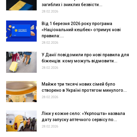
загиблих і зниклих безвісти...
28.02.2026
Від 1 березня 2026 року програма
«Національний кешбек» отримує нові
правила:...
28.02.2026
У Данії повідомили про нові правила для
біженців: кому можуть відмовити...
28.02.2026
Майже три тисячі нових сімей було
створено в Україні протягом минулого...
28.02.2026
Ліки у кожне село: «Укрпошта» назвала
дату запуску аптечного сервісу по...
28.02.2026