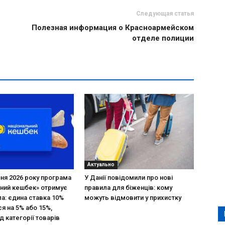
Следующая статья
Полезная информация о Красноармейском
отделе полиции
Актуально
зня 2026 року програма
У Данії повідомили про нові
ний кешбек» отримує
правила для біженців: кому
ла: єдина ставка 10%
можуть відмовити у прихистку
я на 5% або 15%,
д категорії товарів