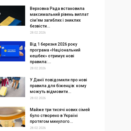
Верховна Рада встановила
максимальний рівень виплат
сім’ям загиблих і зниклих
безвісти...
28.02.2026
Від 1 березня 2026 року
програма «Національний
кешбек» отримує нові
правила:...
28.02.2026
У Данії повідомили про нові
правила для біженців: кому
можуть відмовити...
28.02.2026
Майже три тисячі нових сімей
було створено в Україні
протягом минулого...
28.02.2026