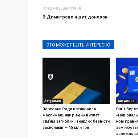
Предыдущая статья
В Димитрове ищут доноров
ЭТО МОЖЕТ БЫТЬ ИНТЕРЕСНО
Актуально
Актуально
Верховна Рада встановила
Від 1 бере
максимальний рівень виплат
«Національ
сім’ям загиблих і зниклих безвісти
нові прави
захисників — 15 млн грн
замінюєтьс
залежно ві