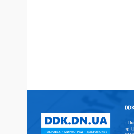
DDK
г. П
пр. 