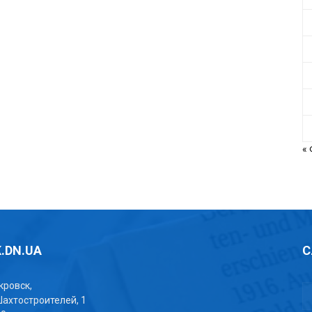
«
.DN.UA
С
окровск,
Шахтостроителей, 1