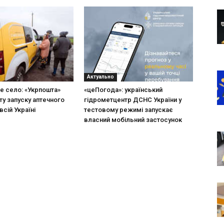
Актуально
не село: «Укрпошта»
«цеПогода»: український
ту запуску аптечного
гідрометцентр ДСНС України у
всій Україні
тестовому режимі запускає
власний мобільний застосунок