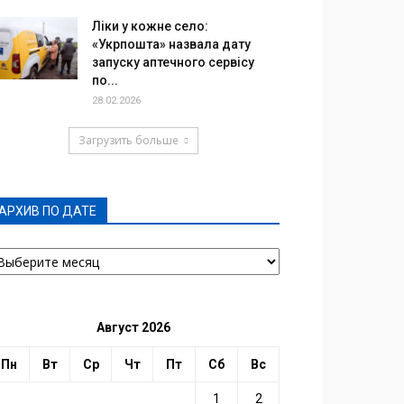
Ліки у кожне село:
«Укрпошта» назвала дату
запуску аптечного сервісу
по...
28.02.2026
Загрузить больше
АРХИВ ПО ДАТЕ
РХИВ
О
АТЕ
Август 2026
Пн
Вт
Ср
Чт
Пт
Сб
Вс
1
2