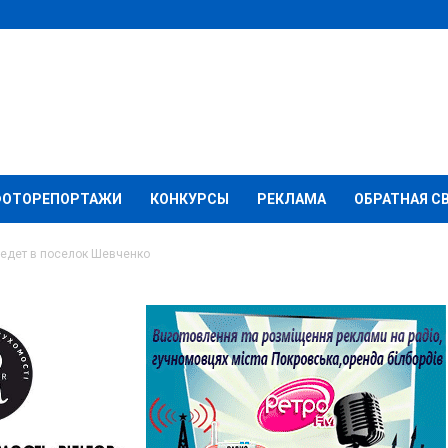
ФОТОРЕПОРТАЖИ
КОНКУРСЫ
РЕКЛАМА
ОБРАТНАЯ С
иедет в поселок Шевченко
оармейска приедет в
о