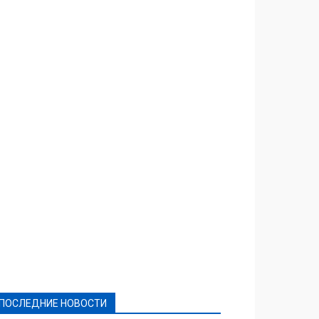
Featured
Актуально
Ваши права
Видеосюжеты
Власть
Выборы - 2021
Выборы-2020
Город
Досуг
Е-декларації
Здоровье
Конкурсы
Криминал и Происшествия
Культура
Новости
Образование
Политическая реклама
Реклама
Слово - народу
Спорт
Твори добро
Фоторепортажи
ПОСЛЕДНИЕ НОВОСТИ
Подробнее