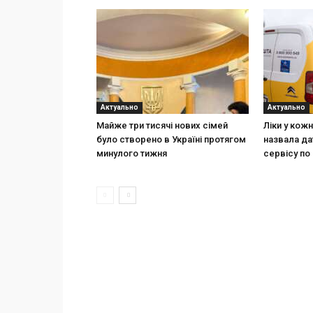
Актуально
Актуально
Майже три тисячі нових сімей
Ліки у кож
було створено в Україні протягом
назвала да
минулого тижня
сервісу по 