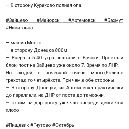
— В сторону Курахово полная опа.
#‎Зайцево #‎Майорск #‎Артемовск #‎Бахмут
#‎Никитовка
— машин Много
— в сторону Донецка 800м
— Вчера в 5:40 утра выехали с Брянки. Проехали
блок-пост на Зайцево уже около 7. Время по ЛНР.
Но людей с ночёвкой очень много,больше
трехста,а то четырёхста. При чем,в обе стороны.
— В сторону Донецка, из Артёмовска практически
до параллели, на ДНР от поста до таможни.
— стоим на днр посту уже час очередь двигается
плохо
#‎Пищевик #‎Гнутово #‎Октябрь