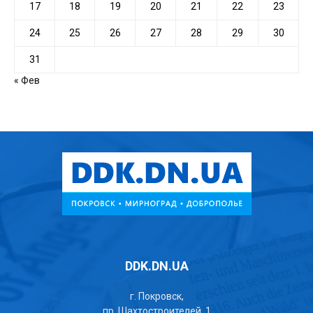
17
18
19
20
21
22
23
24
25
26
27
28
29
30
31
« Фев
DDK.DN.UA
г. Покровск,
пр. Шахтостроителей, 1