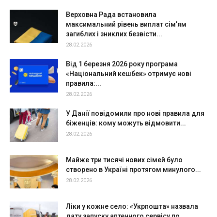
Верховна Рада встановила
максимальний рівень виплат сім’ям
загиблих і зниклих безвісти...
28.02.2026
Від 1 березня 2026 року програма
«Національний кешбек» отримує нові
правила:...
28.02.2026
У Данії повідомили про нові правила для
біженців: кому можуть відмовити...
28.02.2026
Майже три тисячі нових сімей було
створено в Україні протягом минулого...
28.02.2026
Ліки у кожне село: «Укрпошта» назвала
дату запуску аптечного сервісу по...