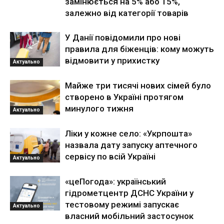
замінюється на 5% або 15%,
залежно від категорії товарів
У Данії повідомили про нові
правила для біженців: кому можуть
відмовити у прихистку
Актуально
Майже три тисячі нових сімей було
створено в Україні протягом
минулого тижня
Актуально
Ліки у кожне село: «Укрпошта»
назвала дату запуску аптечного
сервісу по всій Україні
Актуально
«цеПогода»: український
гідрометцентр ДСНС України у
тестовому режимі запускає
Актуально
власний мобільний застосунок