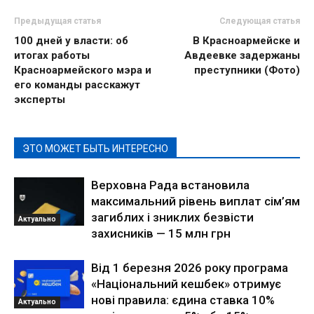
Предыдущая статья
Следующая статья
100 дней у власти: об
В Красноармейске и
итогах работы
Авдеевке задержаны
Красноармейского мэра и
преступники (Фото)
его команды расскажут
эксперты
ЭТО МОЖЕТ БЫТЬ ИНТЕРЕСНО
Верховна Рада встановила
максимальний рівень виплат сім’ям
загиблих і зниклих безвісти
Актуально
захисників — 15 млн грн
Від 1 березня 2026 року програма
«Національний кешбек» отримує
нові правила: єдина ставка 10%
Актуально