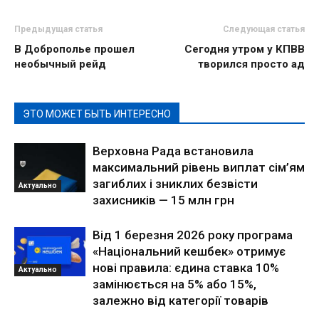
Предыдущая статья
Следующая статья
В Доброполье прошел
Сегодня утром у КПВВ
необычный рейд
творился просто ад
ЭТО МОЖЕТ БЫТЬ ИНТЕРЕСНО
Верховна Рада встановила
максимальний рівень виплат сім’ям
загиблих і зниклих безвісти
Актуально
захисників — 15 млн грн
Від 1 березня 2026 року програма
«Національний кешбек» отримує
нові правила: єдина ставка 10%
Актуально
замінюється на 5% або 15%,
залежно від категорії товарів