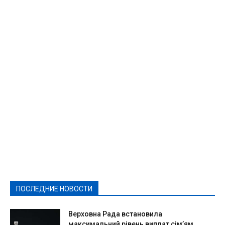
Featured
Актуально
Ваши права
Видеосюжеты
Власть
Выборы - 2021
Выборы-2020
Город
Досуг
Е-декларації
Здоровье
Конкурсы
Криминал и Происшествия
Культура
Новости
Образование
Политическая реклама
Реклама
Слово - народу
Спорт
Твори добро
Фоторепортажи
ПОСЛЕДНИЕ НОВОСТИ
Подробнее
Верховна Рада встановила
максимальний рівень виплат сім’ям