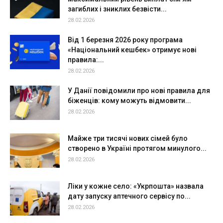
загиблих і зниклих безвісти...
28.02.2026
Від 1 березня 2026 року програма
«Національний кешбек» отримує нові
правила:...
28.02.2026
У Данії повідомили про нові правила для
біженців: кому можуть відмовити...
28.02.2026
Майже три тисячі нових сімей було
створено в Україні протягом минулого...
28.02.2026
Ліки у кожне село: «Укрпошта» назвала
дату запуску аптечного сервісу по...
28.02.2026