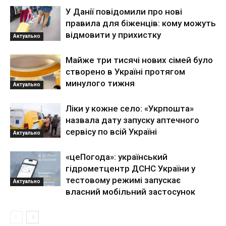
У Данії повідомили про нові
правила для біженців: кому можуть
відмовити у прихистку
Актуально
Майже три тисячі нових сімей було
створено в Україні протягом
минулого тижня
Актуально
Ліки у кожне село: «Укрпошта»
назвала дату запуску аптечного
сервісу по всій Україні
Актуально
«цеПогода»: український
гідрометцентр ДСНС України у
тестовому режимі запускає
Актуально
власний мобільний застосунок