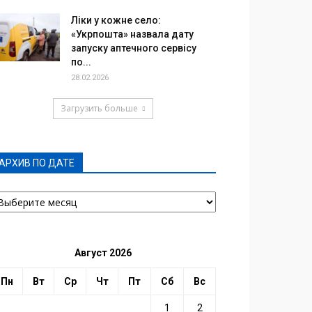
Ліки у кожне село:
«Укрпошта» назвала дату
запуску аптечного сервісу
по...
28.02.2026
Загрузить больше
АРХИВ ПО ДАТЕ
РХИВ
О
АТЕ
Август 2026
Пн
Вт
Ср
Чт
Пт
Сб
Вс
1
2