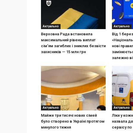
Актуально
Актуально
Верховна Рада встановила
Від 1 бере
максимальний рівень виплат
«Національ
сім’ям загиблих і зниклих безвісти
нові прави
захисників — 15 млн грн
замінюєтьс
залежно ві
Актуально
Актуально
Майже три тисячі нових сімей
Ліки у кож
було створено в Україні протягом
назвала да
минулого тижня
сервісу по 