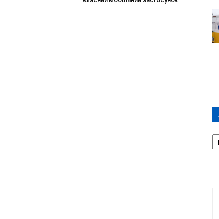
власний мобільний застосунок
А
П
Д