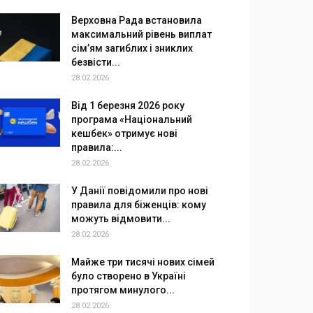
Верховна Рада встановила
максимальний рівень виплат
сім’ям загиблих і зниклих
безвісти...
28.02.2026
Від 1 березня 2026 року
програма «Національний
кешбек» отримує нові
правила:...
28.02.2026
У Данії повідомили про нові
правила для біженців: кому
можуть відмовити...
28.02.2026
Майже три тисячі нових сімей
було створено в Україні
протягом минулого...
28.02.2026