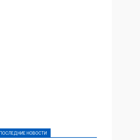
Featured
Актуально
Ваши права
Видеосюжеты
Власть
Выборы - 2021
Выборы-2020
Город
Досуг
Е-декларації
Здоровье
Конкурсы
Криминал и Происшествия
Культура
Новости
Образование
Политическая реклама
Реклама
Слово - народу
Спорт
Твори добро
Фоторепортажи
ПОСЛЕДНИЕ НОВОСТИ
Подробнее