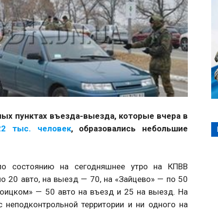
ьных пунктах въезда-выезда, которые вчера в
2 тыс. человек
, образовались небольшие
по состоянию на сегодняшнее утро на КПВВ
 20 авто, на выезд — 70, на «Зайцево» — по 50
роицком» — 50 авто на въезд и 25 на выезд. На
с неподконтрольной территории и ни одного на