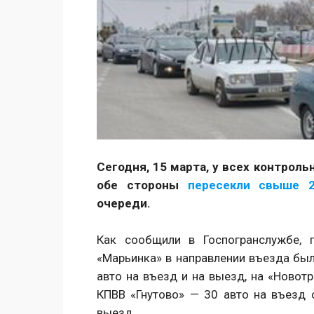
Сегодня, 15 марта, у всех контрол
обе стороны
пересекли свыше 2
очереди.
Как сообщили в Госпогранслужбе, 
«Марьинка» в направлении въезда было
авто на въезд и на выезд, на «Новот
КПВВ «Гнутово» — 30 авто на въезд 
выезд.