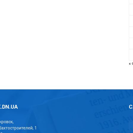
«
.DN.UA
С
окровск,
Шахтостроителей, 1