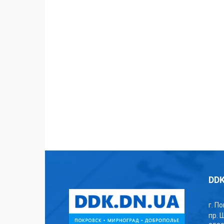
DDK
г. П
пр. 