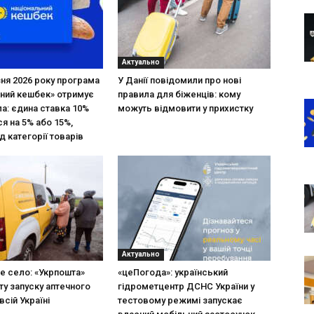
Актуально
зня 2026 року програма
У Данії повідомили про нові
ний кешбек» отримує
правила для біженців: кому
ла: єдина ставка 10%
можуть відмовити у прихистку
я на 5% або 15%,
д категорії товарів
Актуально
не село: «Укрпошта»
«цеПогода»: український
ту запуску аптечного
гідрометцентр ДСНС України у
всій Україні
тестовому режимі запускає