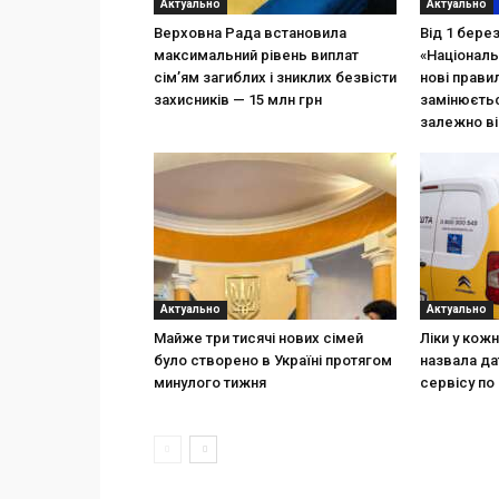
Актуально
Актуально
Верховна Рада встановила
Від 1 бере
максимальний рівень виплат
«Національ
сім’ям загиблих і зниклих безвісти
нові прави
захисників — 15 млн грн
замінюєтьс
залежно ві
Актуально
Актуально
Майже три тисячі нових сімей
Ліки у кож
було створено в Україні протягом
назвала да
минулого тижня
сервісу по 