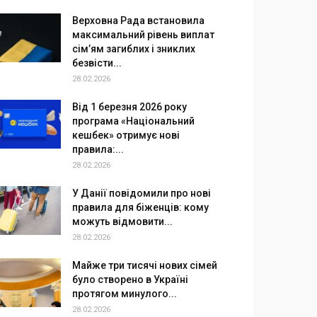
Верховна Рада встановила
максимальний рівень виплат
сім’ям загиблих і зниклих
безвісти...
28.02.2026
Від 1 березня 2026 року
програма «Національний
кешбек» отримує нові
правила:...
28.02.2026
У Данії повідомили про нові
правила для біженців: кому
можуть відмовити...
28.02.2026
Майже три тисячі нових сімей
було створено в Україні
протягом минулого...
28.02.2026