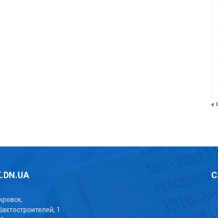
«
.DN.UA
С
окровск,
Шахтостроителей, 1