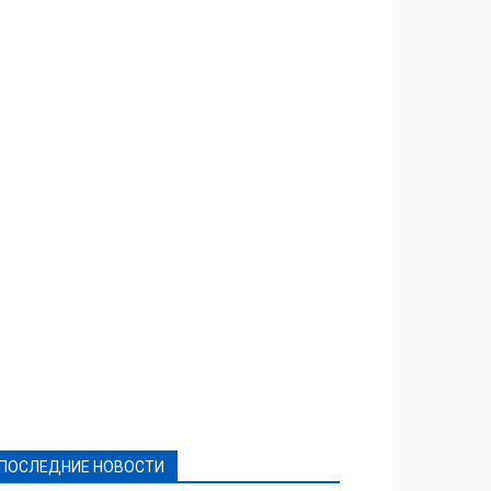
Featured
Актуально
Ваши права
Видеосюжеты
Власть
Выборы - 2021
Выборы-2020
Город
Досуг
Е-декларації
Здоровье
Конкурсы
Криминал и Происшествия
Культура
Новости
Образование
Политическая реклама
Реклама
Слово - народу
Спорт
Твори добро
Фоторепортажи
ПОСЛЕДНИЕ НОВОСТИ
Подробнее