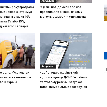
Актуально
зня 2026 року програма
У Данії повідомили про нові
ний кешбек» отримує
правила для біженців: кому
ла: єдина ставка 10%
можуть відмовити у прихистку
я на 5% або 15%,
д категорії товарів
А
Актуально
П
не село: «Укрпошта»
«цеПогода»: український
Д
ту запуску аптечного
гідрометцентр ДСНС України у
всій Україні
тестовому режимі запускає
власний мобільний застосунок