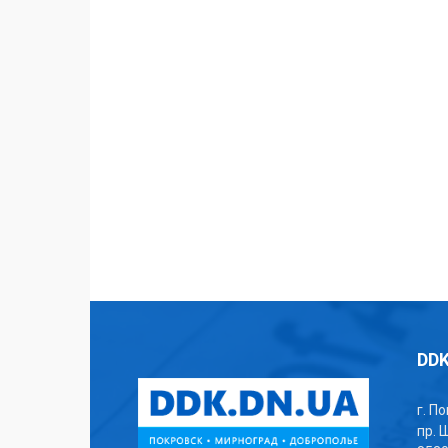
DDK
г. П
пр. 