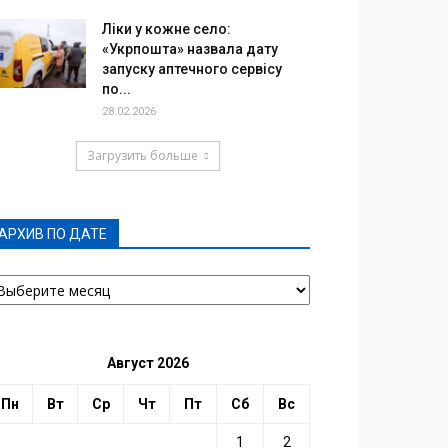
Ліки у кожне село:
«Укрпошта» назвала дату
запуску аптечного сервісу
по...
28.02.2026
Загрузить больше
АРХИВ ПО ДАТЕ
РХИВ
О
АТЕ
Август 2026
Пн
Вт
Ср
Чт
Пт
Сб
Вс
1
2