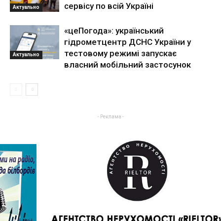
сервісу по всій Україні
Актуально
«цеПогода»: український
гідрометцентр ДСНС України у
тестовому режимі запускає
Актуально
власний мобільний застосунок
- Реклама -