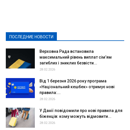
Featured
Актуально
Ваши права
Видеосюжеты
Власть
Выборы - 2021
Выборы-2020
Город
Досуг
Е-декларації
Здоровье
Конкурсы
Криминал и Происшествия
Культура
Новости
Образование
Политическая реклама
Реклама
Слово - народу
Спорт
Твори добро
Фоторепортажи
ПОСЛЕДНИЕ НОВОСТИ
Подробнее
Верховна Рада встановила
максимальний рівень виплат сім’ям
загиблих і зниклих безвісти...
28.02.2026
Від 1 березня 2026 року програма
«Національний кешбек» отримує нові
правила:...
28.02.2026
У Данії повідомили про нові правила для
біженців: кому можуть відмовити...
28.02.2026