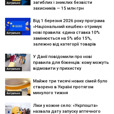
загиблих і зниклих безвісти
Актуально
захисників — 15 млн грн
Від 1 березня 2026 року програма
«Національний кешбек» отримує
нові правила: єдина ставка 10%
Актуально
замінюється на 5% або 15%,
залежно від категорії товарів
У Данії повідомили про нові
правила для біженців: кому можуть
відмовити у прихистку
Актуально
Майже три тисячі нових сімей було
створено в Україні протягом
минулого тижня
Актуально
Ліки у кожне село: «Укрпошта»
назвала дату запуску аптечного