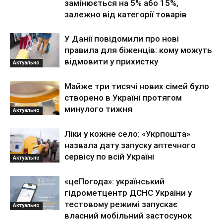
замінюється на 5% або 15%,
залежно від категорії товарів
У Данії повідомили про нові
правила для біженців: кому можуть
відмовити у прихистку
Актуально
Майже три тисячі нових сімей було
створено в Україні протягом
минулого тижня
Актуально
Ліки у кожне село: «Укрпошта»
назвала дату запуску аптечного
сервісу по всій Україні
Актуально
«цеПогода»: український
гідрометцентр ДСНС України у
тестовому режимі запускає
Актуально
власний мобільний застосунок