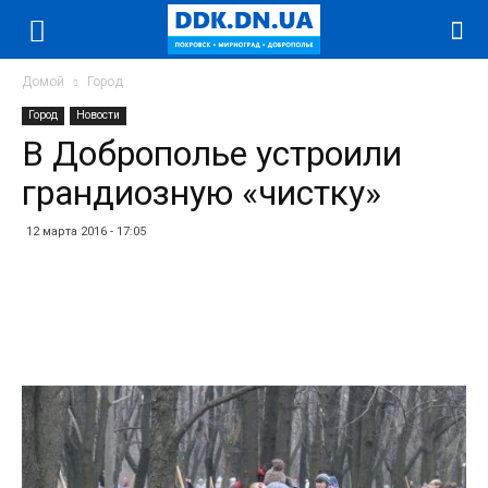
Домой
Город
Город
Новости
В Доброполье устроили
грандиозную «чистку»
12 марта 2016 - 17:05
Facebook
Twitter
Telegram
WhatsApp
Vibe