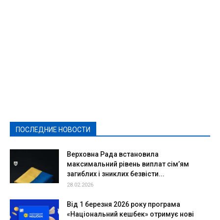
Featured
Актуально
Ваши права
Видеосюжеты
Власть
Выборы - 2021
Выборы-2020
Город
Досуг
Е-декларації
Здоровье
Конкурсы
Криминал и Происшествия
Культура
Новости
Образование
Политическая реклама
Реклама
Слово - народу
Спорт
Твори добро
Фоторепортажи
ПОСЛЕДНИЕ НОВОСТИ
Подробнее
Верховна Рада встановила
максимальний рівень виплат сім’ям
загиблих і зниклих безвісти...
28.02.2026
Від 1 березня 2026 року програма
«Національний кешбек» отримує нові