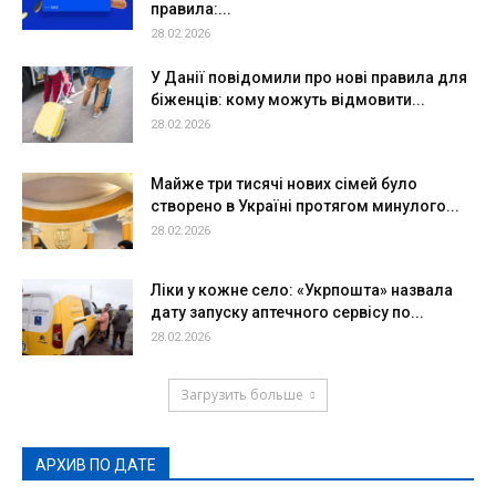
правила:...
28.02.2026
У Данії повідомили про нові правила для
біженців: кому можуть відмовити...
28.02.2026
Майже три тисячі нових сімей було
створено в Україні протягом минулого...
28.02.2026
Ліки у кожне село: «Укрпошта» назвала
дату запуску аптечного сервісу по...
28.02.2026
Загрузить больше
АРХИВ ПО ДАТЕ