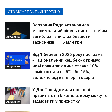
ЭТО МОЖЕТ БЫТЬ ИНТЕРЕСНО
Верховна Рада встановила
максимальний рівень виплат сім’ям
загиблих і зниклих безвісти
Актуально
захисників — 15 млн грн
Від 1 березня 2026 року програма
«Національний кешбек» отримує
нові правила: єдина ставка 10%
Актуально
замінюється на 5% або 15%,
залежно від категорії товарів
У Данії повідомили про нові
правила для біженців: кому можуть
відмовити у прихистку
Актуально