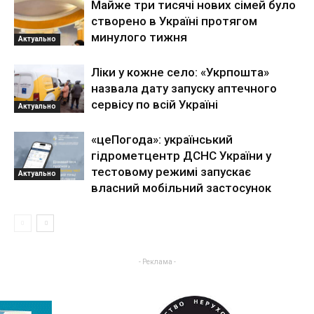
Майже три тисячі нових сімей було
створено в Україні протягом
минулого тижня
Актуально
Ліки у кожне село: «Укрпошта»
назвала дату запуску аптечного
сервісу по всій Україні
Актуально
«цеПогода»: український
гідрометцентр ДСНС України у
тестовому режимі запускає
Актуально
власний мобільний застосунок
- Реклама -