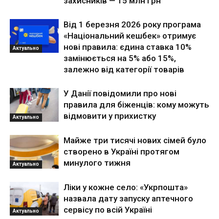
захисників — 15 млн грн
Від 1 березня 2026 року програма
«Національний кешбек» отримує
нові правила: єдина ставка 10%
Актуально
замінюється на 5% або 15%,
залежно від категорії товарів
У Данії повідомили про нові
правила для біженців: кому можуть
відмовити у прихистку
Актуально
Майже три тисячі нових сімей було
створено в Україні протягом
минулого тижня
Актуально
Ліки у кожне село: «Укрпошта»
назвала дату запуску аптечного
сервісу по всій Україні
Актуально