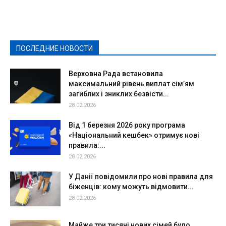
Выборы-2020
Город
Досуг
Е-декларації
Здоровье
Конкурсы
Криминал и Происшествия
Культура
Новости
Образование
Политическая реклама
Реклама
Слово - народу
Спорт
Твори добро
Фоторепортажи
ПОСЛЕДНИЕ НОВОСТИ
Подробнее
Верховна Рада встановила
максимальний рівень виплат сім’ям
загиблих і зниклих безвісти...
28.02.2026
Від 1 березня 2026 року програма
«Національний кешбек» отримує нові
правила:...
28.02.2026
У Данії повідомили про нові правила для
біженців: кому можуть відмовити...
28.02.2026
Майже три тисячі нових сімей було