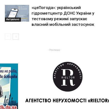
«цеПогода»: український
гідрометцентр ДСНС України у
тестовому режимі запускає
Актуально
власний мобільний застосунок
- Реклама -