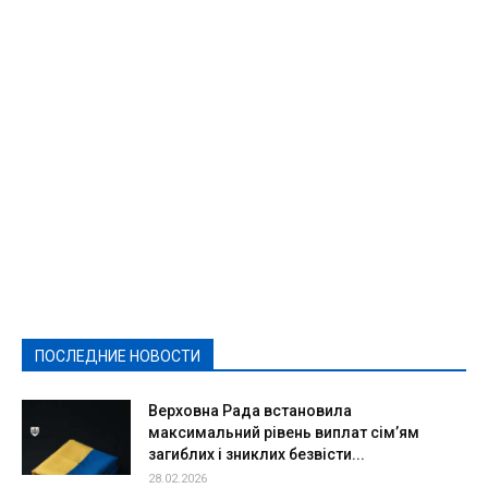
Featured
Актуально
Ваши права
Видеосюжеты
Власть
Выборы - 2021
Выборы-2020
Город
Досуг
Е-декларації
Здоровье
Конкурсы
Криминал и Происшествия
Культура
Новости
Образование
Политическая реклама
Реклама
Слово - народу
Спорт
Твори добро
Фоторепортажи
ПОСЛЕДНИЕ НОВОСТИ
Подробнее
Верховна Рада встановила
максимальний рівень виплат сім’ям
загиблих і зниклих безвісти...
28.02.2026