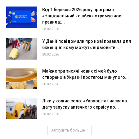
Від 1 березня 2026 року програма
«Національний кешбек» отримує нові
правила:...
28.02.2026
У Данії повідомили про нові правила для
біженців: кому можуть відмовити...
28.02.2026
Майже три тисячі нових сімей було
створено в Україні протягом минулого...
28.02.2026
Ліки у кожне село: «Укрпошта» назвала
дату запуску аптечного сервісу по...
28.02.2026
Загрузить больше