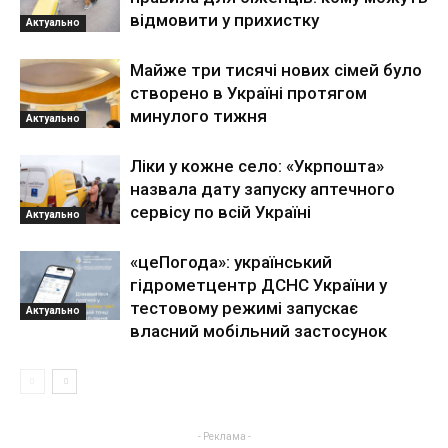
відмовити у прихистку
Актуально
Майже три тисячі нових сімей було
створено в Україні протягом
минулого тижня
Актуально
Ліки у кожне село: «Укрпошта»
назвала дату запуску аптечного
сервісу по всій Україні
Актуально
«цеПогода»: український
гідрометцентр ДСНС України у
тестовому режимі запускає
Актуально
власний мобільний застосунок
- Реклама -