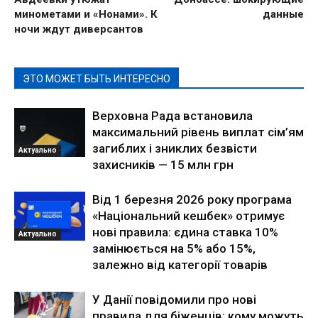
минометами и «Нонами». К
данные
ночи ждут диверсантов
ЭТО МОЖЕТ БЫТЬ ИНТЕРЕСНО
Верховна Рада встановила
максимальний рівень виплат сім’ям
загиблих і зниклих безвісти
Актуально
захисників — 15 млн грн
Від 1 березня 2026 року програма
«Національний кешбек» отримує
нові правила: єдина ставка 10%
Актуально
замінюється на 5% або 15%,
залежно від категорії товарів
У Данії повідомили про нові
правила для біженців: кому можуть