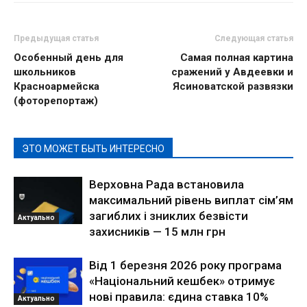
Предыдущая статья
Следующая статья
Особенный день для
Самая полная картина
школьников
сражений у Авдеевки и
Красноармейска
Ясиноватской развязки
(фоторепортаж)
ЭТО МОЖЕТ БЫТЬ ИНТЕРЕСНО
Верховна Рада встановила
максимальний рівень виплат сім’ям
загиблих і зниклих безвісти
Актуально
захисників — 15 млн грн
Від 1 березня 2026 року програма
«Національний кешбек» отримує
нові правила: єдина ставка 10%
Актуально