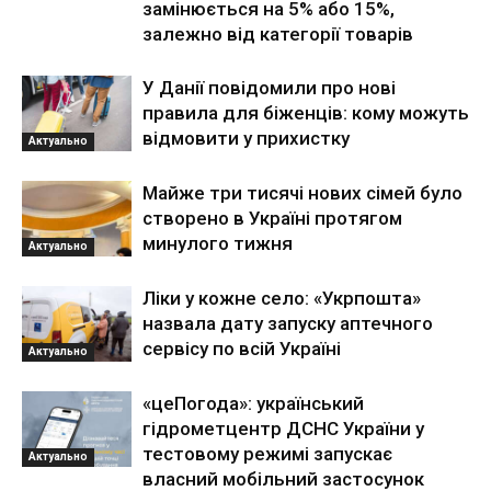
замінюється на 5% або 15%,
залежно від категорії товарів
У Данії повідомили про нові
правила для біженців: кому можуть
відмовити у прихистку
Актуально
Майже три тисячі нових сімей було
створено в Україні протягом
минулого тижня
Актуально
Ліки у кожне село: «Укрпошта»
назвала дату запуску аптечного
сервісу по всій Україні
Актуально
«цеПогода»: український
гідрометцентр ДСНС України у
тестовому режимі запускає
Актуально
власний мобільний застосунок