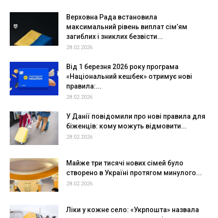
Верховна Рада встановила
максимальний рівень виплат сім’ям
загиблих і зниклих безвісти...
28.02.2026
Від 1 березня 2026 року програма
«Національний кешбек» отримує нові
правила:...
28.02.2026
У Данії повідомили про нові правила для
біженців: кому можуть відмовити...
28.02.2026
Майже три тисячі нових сімей було
створено в Україні протягом минулого...
28.02.2026
Ліки у кожне село: «Укрпошта» назвала