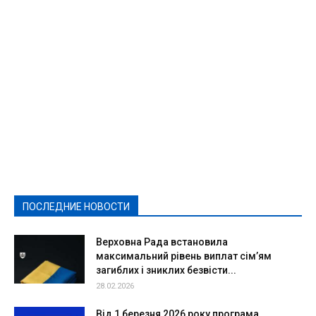
Featured
Актуально
Ваши права
Видеосюжеты
Власть
Выборы - 2021
Выборы-2020
Город
Досуг
Е-декларації
Здоровье
Конкурсы
Криминал и Происшествия
Культура
Новости
Образование
Политическая реклама
Реклама
Слово - народу
Спорт
Твори добро
Фоторепортажи
ПОСЛЕДНИЕ НОВОСТИ
Подробнее
Верховна Рада встановила
максимальний рівень виплат сім’ям
загиблих і зниклих безвісти...
28.02.2026
Від 1 березня 2026 року програма