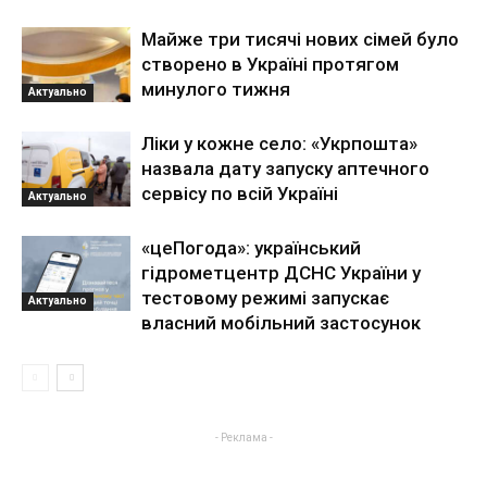
Майже три тисячі нових сімей було
створено в Україні протягом
минулого тижня
Актуально
Ліки у кожне село: «Укрпошта»
назвала дату запуску аптечного
сервісу по всій Україні
Актуально
«цеПогода»: український
гідрометцентр ДСНС України у
тестовому режимі запускає
Актуально
власний мобільний застосунок
- Реклама -