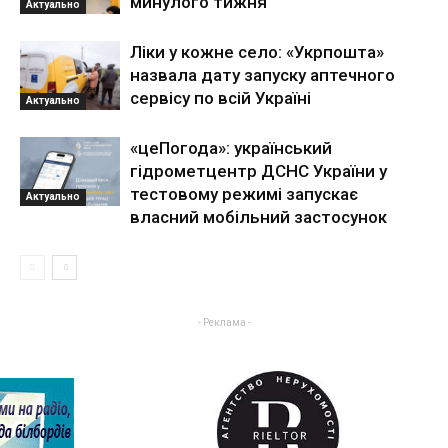
минулого тижня
Актуально
Ліки у кожне село: «Укрпошта»
назвала дату запуску аптечного
сервісу по всій Україні
Актуально
«цеПогода»: український
гідрометцентр ДСНС України у
тестовому режимі запускає
Актуально
власний мобільний застосунок
- Реклама -