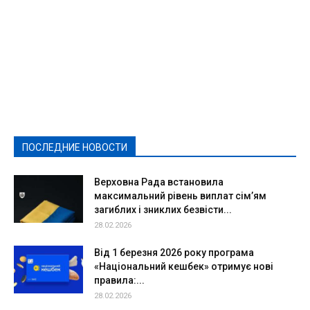
Featured
Актуально
Ваши права
Видеосюжеты
Власть
Выборы - 2021
Выборы-2020
Город
Досуг
Е-декларації
Здоровье
Конкурсы
Криминал и Происшествия
Культура
Новости
Образование
Политическая реклама
Реклама
Слово - народу
Спорт
Твори добро
Фоторепортажи
ПОСЛЕДНИЕ НОВОСТИ
Подробнее
Верховна Рада встановила
максимальний рівень виплат сім’ям
загиблих і зниклих безвісти...
28.02.2026
Від 1 березня 2026 року програма
«Національний кешбек» отримує нові
правила:...
28.02.2026