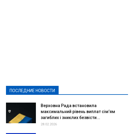
Featured
Актуально
Ваши права
Видеосюжеты
Власть
Выборы - 2021
Выборы-2020
Город
Досуг
Е-декларації
Здоровье
Конкурсы
Криминал и Происшествия
Культура
Новости
Образование
Политическая реклама
Реклама
Слово - народу
Спорт
Твори добро
Фоторепортажи
ПОСЛЕДНИЕ НОВОСТИ
Подробнее
Верховна Рада встановила
максимальний рівень виплат сім’ям
загиблих і зниклих безвісти...
28.02.2026