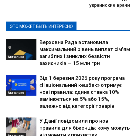
украинские врачи
ЭТО МОЖЕТ БЫТЬ ИНТЕРЕСНО
Верховна Рада встановила
максимальний рівень виплат сім’ям
загиблих і зниклих безвісти
Актуально
захисників — 15 млн грн
Від 1 березня 2026 року програма
«Національний кешбек» отримує
нові правила: єдина ставка 10%
Актуально
замінюється на 5% або 15%,
залежно від категорії товарів
У Данії повідомили про нові
правила для біженців: кому можуть
відмовити у прихистку
Актуально