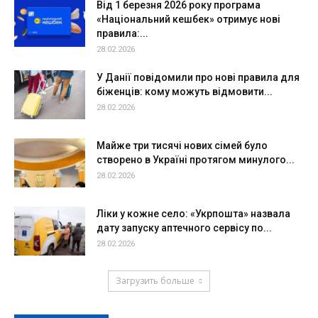
Від 1 березня 2026 року програма
«Національний кешбек» отримує нові
правила:...
28.02.2026
У Данії повідомили про нові правила для
біженців: кому можуть відмовити...
28.02.2026
Майже три тисячі нових сімей було
створено в Україні протягом минулого...
28.02.2026
Ліки у кожне село: «Укрпошта» назвала
дату запуску аптечного сервісу по...
28.02.2026
Загрузить больше