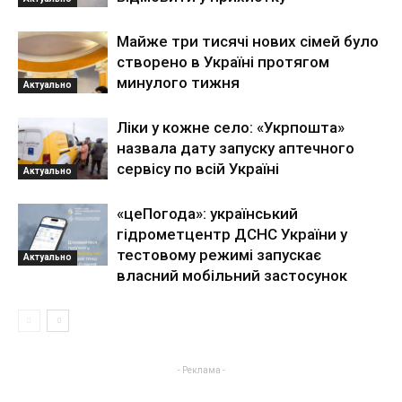
Майже три тисячі нових сімей було
створено в Україні протягом
минулого тижня
Актуально
Ліки у кожне село: «Укрпошта»
назвала дату запуску аптечного
сервісу по всій Україні
Актуально
«цеПогода»: український
гідрометцентр ДСНС України у
тестовому режимі запускає
Актуально
власний мобільний застосунок
- Реклама -