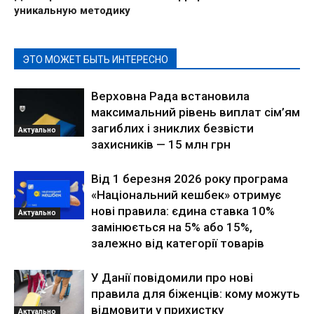
уникальную методику
ЭТО МОЖЕТ БЫТЬ ИНТЕРЕСНО
Верховна Рада встановила
максимальний рівень виплат сім’ям
загиблих і зниклих безвісти
Актуально
захисників — 15 млн грн
Від 1 березня 2026 року програма
«Національний кешбек» отримує
нові правила: єдина ставка 10%
Актуально
замінюється на 5% або 15%,
залежно від категорії товарів
У Данії повідомили про нові
правила для біженців: кому можуть
відмовити у прихистку
Актуально