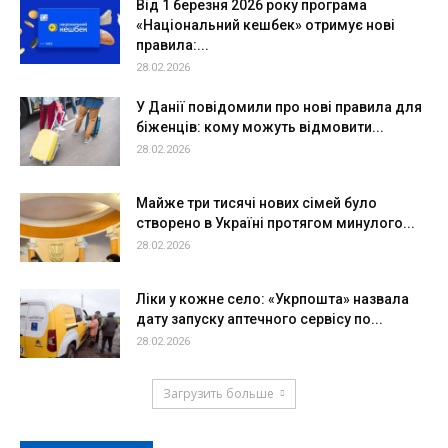
Від 1 березня 2026 року програма
«Національний кешбек» отримує нові
правила:...
28.02.2026
У Данії повідомили про нові правила для
біженців: кому можуть відмовити...
28.02.2026
Майже три тисячі нових сімей було
створено в Україні протягом минулого...
28.02.2026
Ліки у кожне село: «Укрпошта» назвала
дату запуску аптечного сервісу по...
28.02.2026
Загрузить больше