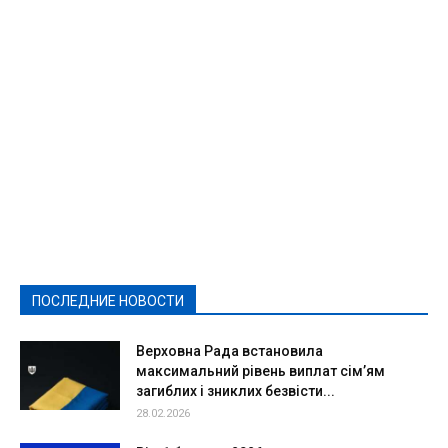
Featured
Актуально
Ваши права
Видеосюжеты
Власть
Выборы - 2021
Выборы-2020
Город
Досуг
Е-декларації
Здоровье
Конкурсы
Криминал и Происшествия
Культура
Новости
Образование
Политическая реклама
Реклама
Слово - народу
Спорт
Твори добро
Фоторепортажи
ПОСЛЕДНИЕ НОВОСТИ
Подробнее
Верховна Рада встановила
максимальний рівень виплат сім’ям
загиблих і зниклих безвісти...
28.02.2026