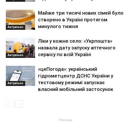
Майже три тисячі нових сімей було
створено в Україні протягом
минулого тижня
Актуально
Ліки у кожне село: «Укрпошта»
назвала дату запуску аптечного
сервісу по всій Україні
Актуально
«цеПогода»: український
гідрометцентр ДСНС України у
тестовому режимі запускає
Актуально
власний мобільний застосунок
- Реклама -