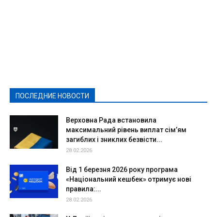
Featured
Актуально
Ваши права
Видеосюжеты
Власть
Выборы - 2021
Выборы-2020
Город
Досуг
Е-декларації
Здоровье
Конкурсы
Криминал и Происшествия
Культура
Новости
Образование
Политическая реклама
Реклама
Слово - народу
Спорт
Твори добро
Фоторепортажи
ПОСЛЕДНИЕ НОВОСТИ
Подробнее
Верховна Рада встановила
максимальний рівень виплат сім’ям
загиблих і зниклих безвісти...
28.02.2026
Від 1 березня 2026 року програма
«Національний кешбек» отримує нові
правила:...
28.02.2026