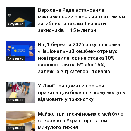
Верховна Рада встановила
максимальний рівень виплат сім’ям
загиблих і зниклих безвісти
Актуально
захисників — 15 млн грн
Від 1 березня 2026 року програма
«Національний кешбек» отримує
нові правила: єдина ставка 10%
Актуально
замінюється на 5% або 15%,
залежно від категорії товарів
У Данії повідомили про нові
правила для біженців: кому можуть
відмовити у прихистку
Актуально
Майже три тисячі нових сімей було
створено в Україні протягом
минулого тижня
Актуально