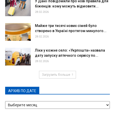
У Данії повідомили про нові правила для
біженців: кому можуть відмовити...
28.02.2026
Майже три тисячі нових сімей було
створено в Україні протягом минулого...
28.02.2026
Ліки у кожне село: «Укрпошта» назвала
дату запуску аптечного сервісу по...
28.02.2026
Загрузить больше
АРХИВ ПО ДАТЕ
АРХИВ
ПО
ДАТЕ