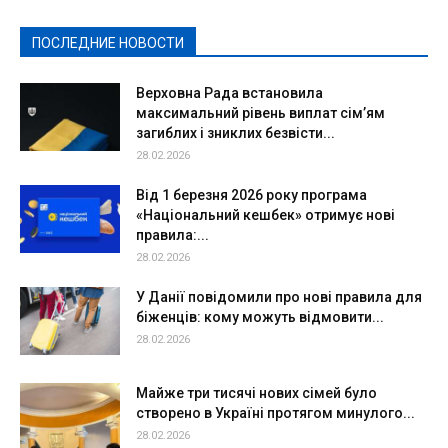
Спорт
Твори добро
Фоторепортажи
ПОСЛЕДНИЕ НОВОСТИ
Подробнее
Верховна Рада встановила
максимальний рівень виплат сім’ям
загиблих і зниклих безвісти...
28.02.2026
Від 1 березня 2026 року програма
«Національний кешбек» отримує нові
правила:...
28.02.2026
У Данії повідомили про нові правила для
біженців: кому можуть відмовити...
28.02.2026
Майже три тисячі нових сімей було
створено в Україні протягом минулого...
28.02.2026