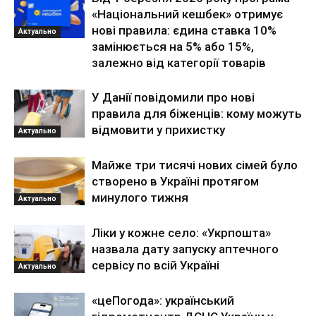
«Національний кешбек» отримує
нові правила: єдина ставка 10%
Актуально
замінюється на 5% або 15%,
залежно від категорії товарів
У Данії повідомили про нові
правила для біженців: кому можуть
відмовити у прихистку
Актуально
Майже три тисячі нових сімей було
створено в Україні протягом
минулого тижня
Актуально
Ліки у кожне село: «Укрпошта»
назвала дату запуску аптечного
сервісу по всій Україні
Актуально
«цеПогода»: український