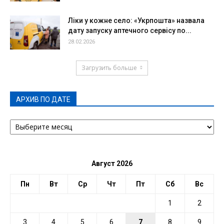
Ліки у кожне село: «Укрпошта» назвала
дату запуску аптечного сервісу по...
28.02.2026
Загрузить больше
АРХИВ ПО ДАТЕ
АРХИВ
ПО
ДАТЕ
Август 2026
Пн
Вт
Ср
Чт
Пт
Сб
Вс
1
2
3
4
5
6
7
8
9