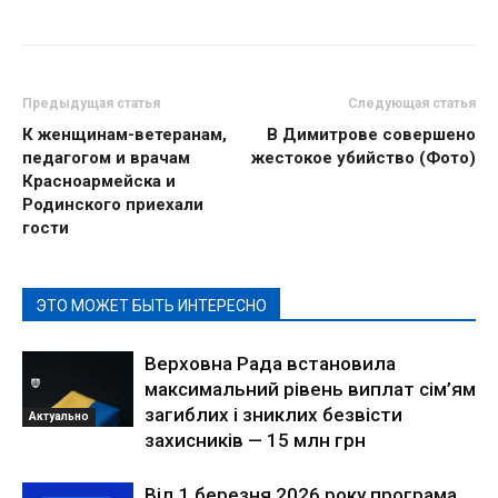
Предыдущая статья
Следующая статья
К женщинам-ветеранам,
В Димитрове совершено
педагогом и врачам
жестокое убийство (Фото)
Красноармейска и
Родинского приехали
гости
ЭТО МОЖЕТ БЫТЬ ИНТЕРЕСНО
Верховна Рада встановила
максимальний рівень виплат сім’ям
загиблих і зниклих безвісти
Актуально
захисників — 15 млн грн
Від 1 березня 2026 року програма